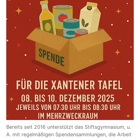
Bereits seit 2016 unter­stützt das Stifts­gym­na­si­um, u.
A. mit regel­mä­ßi­gen Spen­den­samm­lun­gen, die Arbeit