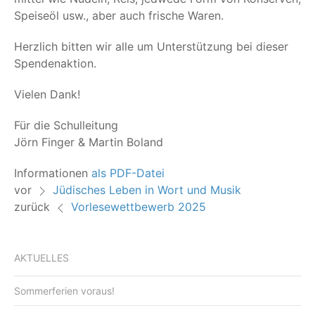
Spei­se­öl usw., aber auch fri­sche Waren.
Herz­lich bit­ten wir alle um Unter­stüt­zung bei die­ser
Spendenaktion.
Vie­len Dank!
Für die Schul­lei­tung
Jörn Fin­ger & Mar­tin Boland
Infor­ma­tio­nen
als PDF-Datei
vor
Jüdisches Leben in Wort und Musik
zurück
Vorlesewettbewerb 2025
AKTUELLES
Sommerferien voraus!