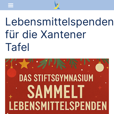
Lebensmittelspenden
Startseite
für die Xantener
Aktuelles
Tafel
Das sind wir
Lernangebot
Service & Infos