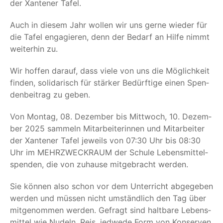
der Xan­te­ner Tafel.
Auch in die­sem Jahr wol­len wir uns ger­ne wie­der für
die Tafel enga­gie­ren, denn der Bedarf an Hil­fe nimmt
wei­ter­hin zu.
Wir hof­fen dar­auf, dass vie­le von uns die Mög­lich­keit
fin­den, soli­da­risch für stär­ker Bedürf­ti­ge einen Spen­
den­bei­trag zu geben.
Von Mon­tag, 08. Dezem­ber bis Mitt­woch, 10. Dezem­
ber 2025 sam­meln Mit­ar­bei­te­rin­nen und Mit­ar­bei­ter
der Xan­te­ner Tafel jeweils von 07:30 Uhr bis 08:30
Uhr im MEHR­ZWECK­RAUM der Schu­le Lebens­mit­tel­
spen­den, die von zuhau­se mit­ge­bracht werden.
Sie kön­nen also schon vor dem Unter­richt abge­ge­ben
wer­den und müs­sen nicht umständ­lich den Tag über
mit­ge­nom­men wer­den. Gefragt sind halt­ba­re Lebens­
mit­tel wie Nudeln, Reis, jed­we­de Form von Kon­ser­ven,