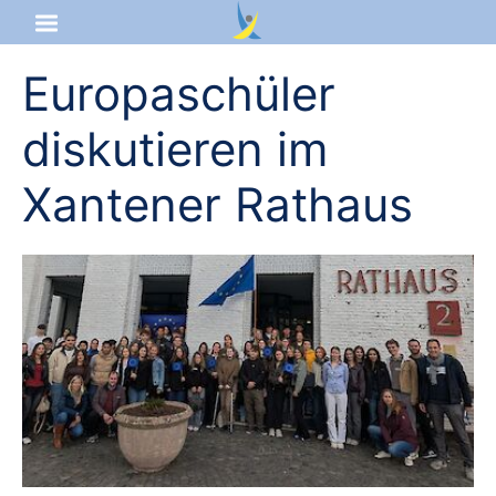
Europaschüler
Startseite
diskutieren im
Aktuelles
Xantener Rathaus
Das sind wir
Lernangebot
Service & Infos