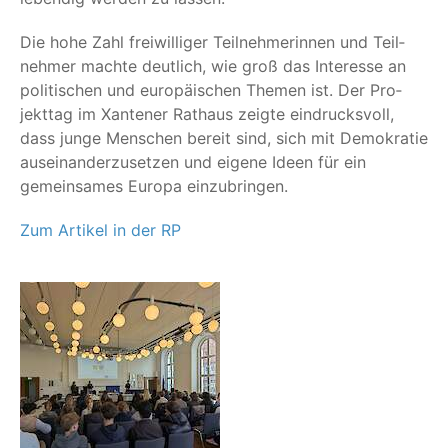
Die hohe Zahl frei­wil­li­ger Teil­neh­me­rin­nen und Teil­
neh­mer mach­te deut­lich, wie groß das Inter­es­se an
poli­ti­schen und euro­päi­schen The­men ist. Der Pro­
jekt­tag im Xan­te­ner Rat­haus zeig­te ein­drucks­voll,
dass jun­ge Men­schen bereit sind, sich mit Demo­kra­tie
aus­ein­an­der­zu­set­zen und eige­ne Ideen für ein
gemein­sa­mes Euro­pa einzubringen.
Zum Arti­kel in der RP