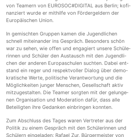
von Team­ern von EUROSOC#DIGITAL aus Ber­lin; kofi­
nan­ziert wur­de er mit­hil­fe von För­der­gel­dern der
Euro­päi­schen Union.
In gemisch­ten Grup­pen kamen die Jugend­li­chen
schnell mit­ein­an­der ins Gespräch. Beson­ders schön
war zu sehen, wie offen und enga­giert unse­re Schü­le­
rin­nen und Schü­ler den Aus­tausch mit den Jugend­li­
chen der ande­ren Euro­pa­schu­len such­ten. Dabei ent­
stand ein reger und respekt­vol­ler Dia­log über demo­
kra­ti­sche Wer­te, poli­ti­sche Ver­ant­wor­tung und die
Mög­lich­kei­ten jun­ger Men­schen, Gesell­schaft aktiv
mit­zu­ge­stal­ten. Die Team­er sorg­ten mit der gelun­ge­
nen Orga­ni­sa­ti­on und Mode­ra­ti­on dafür, dass alle
Betei­lig­ten ihre Gedan­ken ein­brin­gen konnten.
Zum Abschluss des Tages waren Ver­tre­ter aus der
Poli­tik zu einem Gespräch mit den Schü­le­rin­nen und
Schü­lern ein­ge­la­den: Rafa­el Zur, Bür­ger­meis­ter von