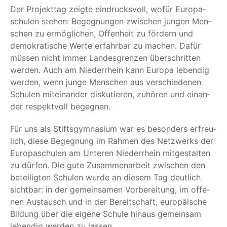
Der Pro­jekt­tag zeig­te ein­drucks­voll, wofür Euro­pa­
schu­len ste­hen: Begeg­nun­gen zwi­schen jun­gen Men­
schen zu ermög­li­chen, Offen­heit zu för­dern und
demo­kra­ti­sche Wer­te erfahr­bar zu machen. Dafür
müs­sen nicht immer Lan­des­gren­zen über­schrit­ten
wer­den. Auch am Nie­der­rhein kann Euro­pa leben­dig
wer­den, wenn jun­ge Men­schen aus ver­schie­de­nen
Schu­len mit­ein­an­der dis­ku­tie­ren, zuhö­ren und ein­an­
der respekt­voll begegnen.
Für uns als Stifts­gym­na­si­um war es beson­ders erfreu­
lich, die­se Begeg­nung im Rah­men des Netz­werks der
Euro­pa­schu­len am Unte­ren Nie­der­rhein mit­ge­stal­ten
zu dür­fen. Die gute Zusam­men­ar­beit zwi­schen den
betei­lig­ten Schu­len wur­de an die­sem Tag deut­lich
sicht­bar: in der gemein­sa­men Vor­be­rei­tung, im offe­
nen Aus­tausch und in der Bereit­schaft, euro­päi­sche
Bil­dung über die eige­ne Schu­le hin­aus gemein­sam
leben­dig wer­den zu lassen.