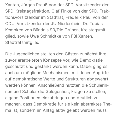
Xan­ten, Jür­gen Preuß von der SPD, Vor­sit­zen­der der
SPD-Kreis­tags­frak­ti­on, Olaf Fin­ke von der SPD, Frak­
ti­ons­vor­sit­zen­der im Stadt­rat, Fre­de­rik Paul von der
CDU, Vor­sit­zen­der der JU Nie­der­rhein, Dr. Tobi­as
Kemp­ken von Bünd­nis 90/​Die Grü­nen, Kreis­tags­mit­
glied, sowie Uwe Schmidt­ke von FBI Xan­ten,
Stadtratsmitglied.
Die Jugend­li­chen stell­ten den Gäs­ten zunächst ihre
zuvor erar­bei­te­ten Kon­zep­te vor, wie Demo­kra­tie
geschützt und gestärkt wer­den kann. Dabei ging es
auch um mög­li­che Mecha­nis­men, mit denen Angrif­fe
auf demo­kra­ti­sche Wer­te und Struk­tu­ren abge­wehrt
wer­den kön­nen. Anschlie­ßend nutz­ten die Schü­le­rin­
nen und Schü­ler die Gele­gen­heit, Fra­gen zu stel­len,
eige­ne Posi­tio­nen ein­zu­brin­gen und deut­lich zu
machen, dass Demo­kra­tie für sie kein abs­trak­tes The­
ma ist, son­dern im All­tag aktiv gelebt wer­den muss.