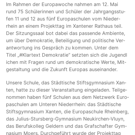
Im Rah­men der Euro­pa­wo­che nah­men am 12. Mai
rund 75 Schü­le­rin­nen und Schü­ler der Jahr­gangs­stu­
fen 11 und 12 aus fünf Euro­pa­schu­len vom Nie­der­
rhein an einem Pro­jekt­tag im Xan­te­ner Rat­haus teil.
Der Sit­zungs­saal bot dabei das pas­sen­de Ambi­en­te,
um über Demo­kra­tie, Betei­li­gung und poli­ti­sche Ver­
ant­wor­tung ins Gespräch zu kom­men. Unter dem
Titel „#Klar­text Demo­kra­tie“ setz­ten sich die Jugend­l
i­chen mit Fra­gen rund um demo­kra­ti­sche Wer­te, Mit­
ge­stal­tung und die Zukunft Euro­pas auseinander.
Unse­re Schu­le, das Städ­ti­sche Stifts­gym­na­si­um Xan­
ten, hat­te zu die­ser Ver­an­stal­tung ein­ge­la­den. Teil­ge­
nom­men haben fünf Schu­len aus dem Netz­werk Euro­
pa­schu­len am Unte­ren Nie­der­rhein: das Städ­ti­sche
Stifts­gym­na­si­um Xan­ten, die Euro­pa­schu­le Rhein­berg,
das Juli­us-Sturs­berg-Gym­na­si­um Neu­kir­chen-Vluyn,
das Berufs­kol­leg Gel­dern und das Graf­schaf­ter Gym­
na­si­um Moers. Durch­ge­führt wur­de der Pro­jekt­tag