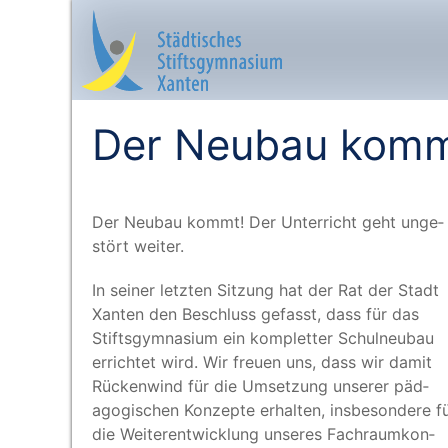
Der Neubau komm
Startseite
Der Neu­bau kommt! Der Unter­richt geht unge­
Aktuelles
stört weiter.
Das sind wir
In sei­ner letz­ten Sit­zung hat der Rat der Stadt
Xan­ten den Beschluss gefasst, dass für das
Lernangebot
Stifts­gym­na­si­um ein kom­plet­ter Schul­neu­bau
errich­tet wird. Wir freu­en uns, dass wir damit
Rücken­wind für die Umset­zung unse­rer päd­
Service & Infos
ago­gi­schen Kon­zep­te erhal­ten, ins­be­son­de­re f
die Wei­ter­ent­wick­lung unse­res Fach­raum­kon­