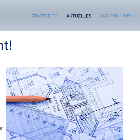
DAS SIND WIR
STARTSEITE
AKTUELLES
t!
ür