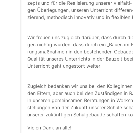
zepts und für die Rea­li­sie­rung unse­rer viel­fäl­ti­
gen Über­le­gun­gen, unse­ren Unter­richt dif­fe­ren
zie­rend, metho­disch inno­va­tiv und in fle­xi­ble
Wir freu­en uns zugleich dar­über, dass durch di
gen nich­tig wur­den, dass durch ein
„
Bau­en im 
rungs­maß­nah­men in den bestehen­den Gebäu­den be
Qua­li­tät unse­res Unter­richts in der Bau­zeit bee
Unter­richt geht unge­stört weiter!
Zugleich bedan­ken wir uns bei den Kol­le­gin­nen 
den Eltern, aber auch bei den Zustän­di­gen in R
in unse­ren gemein­sa­men Bera­tun­gen in Work­sh
stel­lun­gen von der Zukunft unse­rer Schu­le schä
unse­rer zukünf­ti­gen Schul­ge­bäu­de schaf­fen k
Vie­len Dank an alle!