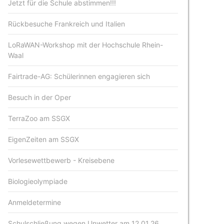
Jetzt für die Schule abstimmen!!!
Rückbesuche Frankreich und Italien
LoRaWAN-Workshop mit der Hochschule Rhein-
Waal
Fairtrade-AG: Schülerinnen engagieren sich
Besuch in der Oper
TerraZoo am SSGX
EigenZeiten am SSGX
Vorlesewettbewerb - Kreisebene
Biologieolympiade
Anmeldetermine
Schulschließung wegen Unwetter am 12.01.26