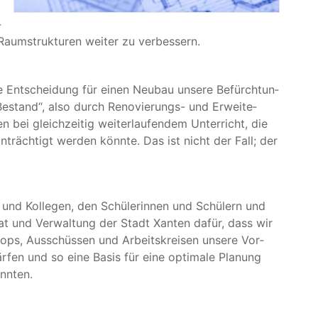
­
n Raum­struk­tu­ren wei­ter zu verbessern.
e Ent­schei­dung für einen Neu­bau unse­re Befürch­tun­
Bestand“, also durch Reno­vie­rungs- und Erwei­te­
i gleich­zei­tig wei­ter­lau­fen­dem Unter­richt, die
in­träch­tigt wer­den könn­te. Das ist nicht der Fall; der
und Kol­le­gen, den Schü­le­rin­nen und Schü­lern und
at und Ver­wal­tung der Stadt Xan­ten dafür, dass wir
ops, Aus­schüs­sen und Arbeits­krei­sen unse­re Vor­
r­fen und so eine Basis für eine opti­ma­le Pla­nung
onnten.