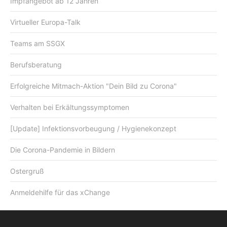
Impfangebot ab 12 Jahren
Virtueller Europa-Talk
Teams am SSGX
Berufsberatung
Erfolgreiche Mitmach-Aktion "Dein Bild zu Corona"
Verhalten bei Erkältungssymptomen
[Update] Infektionsvorbeugung / Hygienekonzept
Die Corona-Pandemie in Bildern
Ostergruß
Anmeldehilfe für das xChange