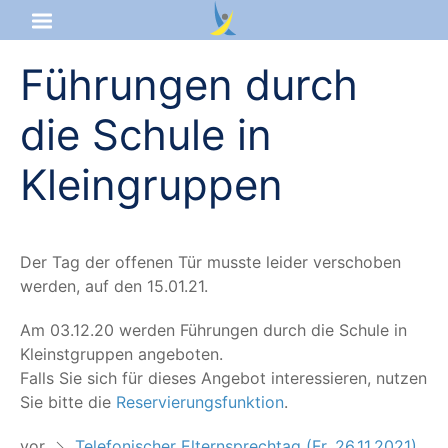
Führungen durch
Startseite
die Schule in
Aktuelles
Kleingruppen
Das sind wir
Lernangebot
Der Tag der offe­nen Tür muss­te lei­der ver­scho­ben
wer­den, auf den 15.01.21.
Service & Infos
Am 03.12.20 wer­den Füh­run­gen durch die Schu­le in
Kleinst­grup­pen angeboten.
Falls Sie sich für die­ses Ange­bot inter­es­sie­ren, nut­zen
Sie bit­te die
Reser­vie­rungs­funk­ti­on
.
vor
Telefonischer Elternsprechtag (Fr, 26.11.2021)