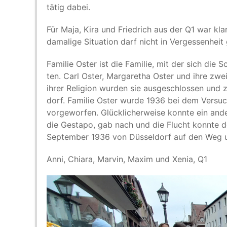
tätig dabei.
Für Maja, Kira und Fried­rich aus der Q1 war kla
dama­li­ge Situa­ti­on darf nicht in Ver­ges­sen­hei
Fami­lie Oster ist die Fami­lie, mit der sich die Sc
ten. Carl Oster, Mar­ga­re­tha Oster und ihre zwei
ihrer Reli­gi­on wur­den sie aus­ge­schlos­sen un
dorf. Fami­lie Oster wur­de 1936 bei dem Ver­such 
vor­ge­wor­fen. Glück­li­cher­wei­se konn­te ein ande­
die Gesta­po, gab nach und die Flucht konn­te d
Sep­tem­ber 1936 von Düs­sel­dorf auf den Weg un
Anni, Chia­ra, Mar­vin, Maxim und Xenia, Q1