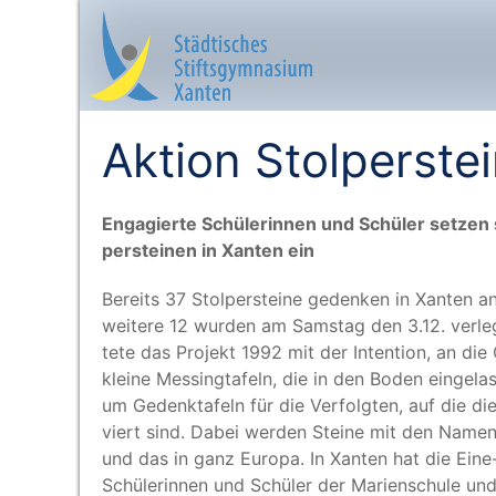
Aktion Stolperste
Startseite
Enga­gier­te Schü­le­rin­nen und Schü­ler set­ze
per­stei­nen in Xan­ten ein
Aktuelles
Bereits 37 Stol­per­stei­ne geden­ken in Xan­ten
Das sind wir
wei­te­re 12 wur­den am Sams­tag den 3.12. ver­legt
te­te das Pro­jekt 1992 mit der Inten­ti­on, an die
Lernangebot
klei­ne Mes­sing­ta­feln, die in den Boden ein­ge­la
um Gedenk­ta­feln für die Ver­folg­ten, auf die 
Service & Infos
viert sind. Dabei wer­den Stei­ne mit den Namen 
und das in ganz Euro­pa. In Xan­ten hat die Eine-
Schü­le­rin­nen und Schü­ler der Mari­en­schu­le 