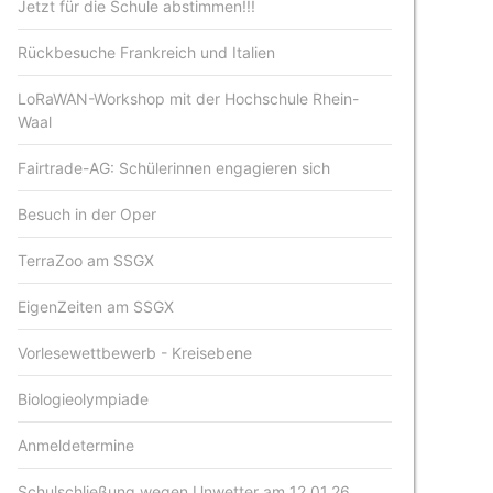
Jetzt für die Schule abstimmen!!!
Rückbesuche Frankreich und Italien
LoRaWAN-Workshop mit der Hochschule Rhein-
Waal
Fairtrade-AG: Schülerinnen engagieren sich
Besuch in der Oper
TerraZoo am SSGX
EigenZeiten am SSGX
Vorlesewettbewerb - Kreisebene
Biologieolympiade
Anmeldetermine
Schulschließung wegen Unwetter am 12.01.26