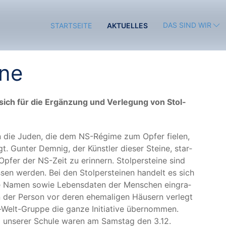
DAS SIND WIR
STARTSEITE
AKTUELLES
ine
n sich für die Ergän­zung und Ver­le­gung von Stol­
 an die Juden, die dem NS-Régime zum Opfer fie­len,
. Gun­ter Dem­nig, der Künst­ler die­ser Stei­ne, star­
 Opfer der NS-Zeit zu erin­nern. Stol­per­stei­ne sind
s­sen wer­den. Bei den Stol­per­stei­nen han­delt es sich
die Namen sowie Lebens­da­ten der Men­schen ein­gra­
der Per­son vor deren ehe­ma­li­gen Häu­sern ver­legt
Welt-Grup­pe die gan­ze Initia­ti­ve über­nom­men.
und unse­rer Schu­le waren am Sams­tag den 3.12.