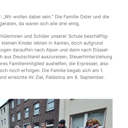
r:
„
Wir wol­len dabei sein.“ Die Fami­lie Oster und die
t gera­ten, da waren sich alle drei einig.
hü­le­rin­nen und Schü­ler unse­rer Schu­le beschäf­tig­
 klei­nen Kin­der leb­ten in Xan­ten, doch auf­grund
d zogen dar­auf­hin nach Alpen und dann nach Düs­sel­
aus Deutsch­land aus­zu­rei­sen, Steu­er­hin­ter­zie­hung
res Fami­li­en­mit­glied aus­hel­fen, die Erpres­ser, also
och noch erfol­gen. Die Fami­lie begab sich am 1.
d erreich­te ihr Ziel, Paläs­ti­na am 8. September.