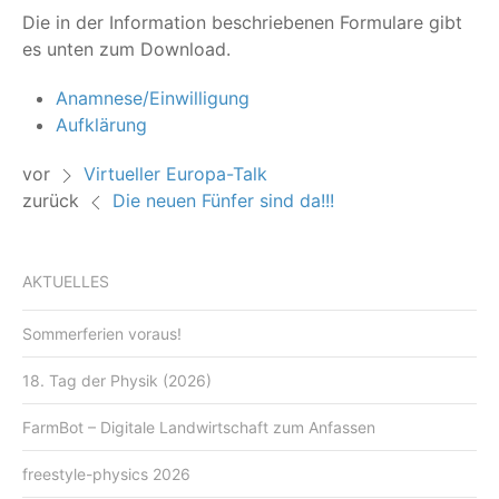
Die in der Infor­ma­ti­on beschrie­be­nen For­mu­la­re gibt
es unten zum Download.
Anamnese/​Einwilligung
Auf­klä­rung
vor
Virtueller Europa-Talk
zurück
Die neuen Fünfer sind da!!!
AKTUELLES
Sommerferien voraus!
18. Tag der Physik (2026)
FarmBot – Digitale Landwirtschaft zum Anfassen
freestyle-physics 2026