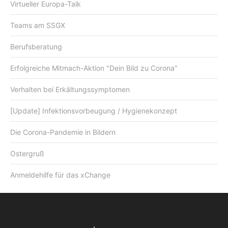
Virtueller Europa-Talk
Teams am SSGX
Berufsberatung
Erfolgreiche Mitmach-Aktion "Dein Bild zu Corona"
Verhalten bei Erkältungssymptomen
[Update] Infektionsvorbeugung / Hygienekonzept
Die Corona-Pandemie in Bildern
Ostergruß
Anmeldehilfe für das xChange