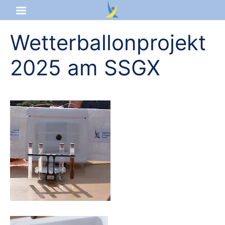
Wetterballonprojekt
Startseite
2025 am SSGX
Aktuelles
Das sind wir
Lernangebot
Service & Infos