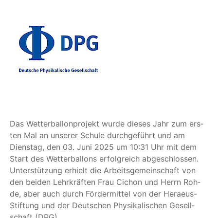
Das Wet­ter­bal­lon­pro­jekt wur­de die­ses Jahr zum ers­
ten Mal an unse­rer Schu­le durch­ge­führt und am
Diens­tag, den 03. Juni 2025 um 10:31 Uhr mit dem
Start des Wet­ter­bal­lons erfolg­reich abge­schlos­sen.
Unter­stüt­zung erhielt die Arbeits­ge­mein­schaft von
den bei­den Lehr­kräf­ten Frau Cichon und Herrn Roh­
de, aber auch durch För­der­mit­tel von der Heraeus-
Stif­tung und der Deut­schen Phy­si­ka­li­schen Gesell­
schaft (DPG).