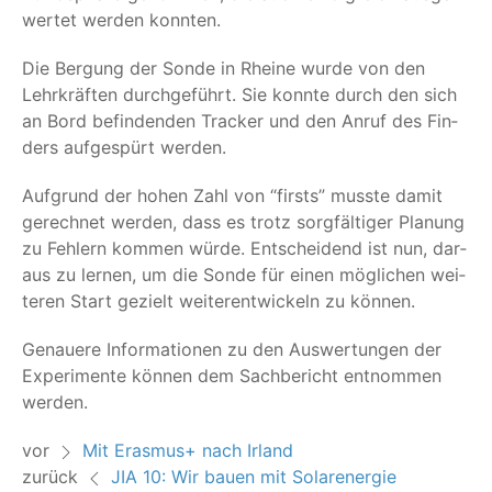
wer­tet wer­den konnten.
Die Ber­gung der Son­de in Rhei­ne wur­de von den
Lehr­kräf­ten durch­ge­führt. Sie konn­te durch den sich
an Bord befin­den­den Tra­cker und den Anruf des Fin­
ders auf­ge­spürt werden.
Auf­grund der hohen Zahl von
“
firsts” muss­te damit
gerech­net wer­den, dass es trotz sorg­fäl­ti­ger Pla­nung
zu Feh­lern kom­men wür­de. Ent­schei­dend ist nun, dar­
aus zu ler­nen, um die Son­de für einen mög­li­chen wei­
te­ren Start gezielt wei­ter­ent­wi­ckeln zu können.
Genaue­re Infor­ma­tio­nen zu den Aus­wer­tun­gen der
Expe­ri­men­te kön­nen dem Sach­be­richt ent­nom­men
werden.
vor
Mit Erasmus+ nach Irland
zurück
JIA 10: Wir bauen mit Solarenergie