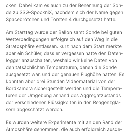
cken. Dabei kam es auch zu der Benen­nung der Son­
de zu SSG-Spock­niX, nach­dem sich der Name gegen
Space­bröt­chen und Tors­ten 4 durch­ge­setzt hatte.
Am Start­tag wur­de der Bal­lon samt Son­de bei guten
Wet­ter­be­din­gun­gen erfolg­reich auf den Weg in die
Stra­to­sphä­re ent­las­sen. Kurz nach dem Start merk­te
aber ein Schü­ler, dass er ver­ges­sen hat­te den Daten­
log­ger anzu­schal­ten, wes­halb wir kei­ne Daten von
den tat­säch­li­chen Tem­pe­ra­tu­ren, denen die Son­de
aus­ge­setzt war, und der genau­en Flug­hö­he hat­ten. Es
konn­ten aber drei Stun­den Video­ma­te­ri­al von der
Bord­ka­me­ra sicher­ge­stellt wer­den und die Tem­pe­ra­
tu­ren der Umge­bung anhand des Aggre­gat­zu­stands
der ver­schie­de­nen Flüs­sig­kei­ten in den Reagenz­glä­
sern abge­schätzt werden.
Es wur­den wei­te­re Expe­ri­men­te mit an den Rand der
Atmo­sphä­re genom­men, die auch erfolg­reich aus­ge­