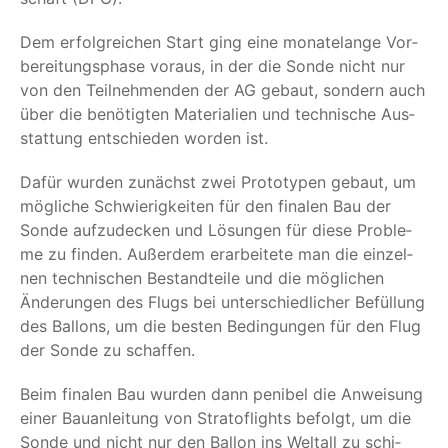
Dem erfolg­rei­chen Start ging eine mona­te­lan­ge Vor­
be­rei­tungs­pha­se vor­aus, in der die Son­de nicht nur
von den Teil­neh­men­den der AG gebaut, son­dern auch
über die benö­tig­ten Mate­ria­li­en und tech­ni­sche Aus­
stat­tung ent­schie­den wor­den ist.
Dafür wur­den zunächst zwei Pro­to­ty­pen gebaut, um
mög­li­che Schwie­rig­kei­ten für den fina­len Bau der
Son­de auf­zu­de­cken und Lösun­gen für die­se Pro­ble­
me zu fin­den. Außer­dem erar­bei­te­te man die ein­zel­
nen tech­ni­schen Bestand­tei­le und die mög­li­chen
Ände­run­gen des Flugs bei unter­schied­li­cher Befül­lung
des Bal­lons, um die bes­ten Bedin­gun­gen für den Flug
der Son­de zu schaffen.
Beim fina­len Bau wur­den dann peni­bel die Anwei­sung
einer Bau­an­lei­tung von Strat­of­lights befolgt, um die
Son­de und nicht nur den Bal­lon ins Welt­all zu schi­