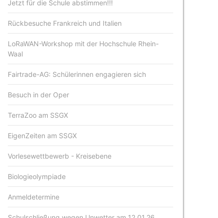
Jetzt für die Schule abstimmen!!!
Rückbesuche Frankreich und Italien
LoRaWAN-Workshop mit der Hochschule Rhein-
Waal
Fairtrade-AG: Schülerinnen engagieren sich
Besuch in der Oper
TerraZoo am SSGX
EigenZeiten am SSGX
Vorlesewettbewerb - Kreisebene
Biologieolympiade
Anmeldetermine
Schulschließung wegen Unwetter am 12.01.26