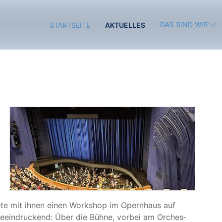
DAS SIND WIR
STARTSEITE
AKTUELLES
n
e­te mit ihnen einen Work­shop im Opern­haus auf
eein­dru­ckend: Über die Büh­ne, vor­bei am Orches­