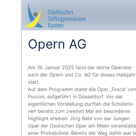
Opern AG
Startseite
Am 18. Janu­ar 2025 fand der letz­te Opern­be­
Aktuelles
such der Opern und Co. AG für die­ses Halb­jahr
statt.
Das sind wir
Auf dem Pro­gramm stand die Oper
„
Tos­ca“ vo
Puc­ci­ni, auf­ge­führt in Düs­sel­dorf. Vor der
Lernangebot
eigent­li­chen Vor­stel­lung durf­ten die Schü­le­rIn­
nen bereits zum zwei­ten Mal ein beson­de­res
Service & Infos
High­light erle­ben: Jörg Behr von der Jun­gen
Oper der Deut­schen Oper am Rhein ver­an­stal­t
einer Pro­be­büh­ne. Bereits der Weg dahin war b