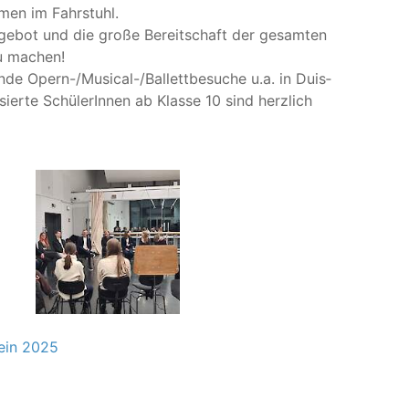
­men im Fahr­stuhl.
 Ange­bot und die gro­ße Bereit­schaft der gesam­ten
zu machen!
de Opern-/Mu­si­cal-/Bal­lett­be­su­che u.a. in Duis­
sier­te Schü­le­rIn­nen ab Klas­se 10 sind herz­lich
ein 2025