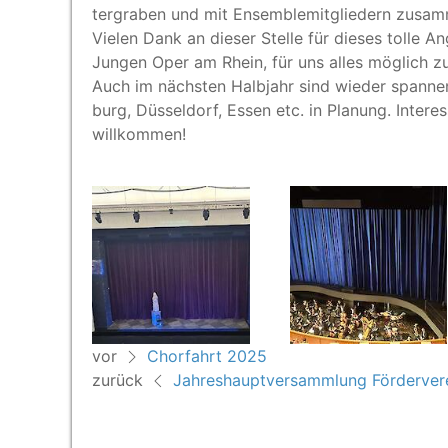
ter­gra­ben und mit Ensem­ble­mit­glie­dern zusam
Vie­len Dank an die­ser Stel­le für die­ses tol­le
Jun­gen Oper am Rhein, für uns alles mög­lich 
Auch im nächs­ten Halb­jahr sind wie­der span­nen­
burg, Düs­sel­dorf, Essen etc. in Pla­nung. Inter­es­
willkommen!
vor
Chorfahrt 2025
zurück
Jahreshauptversammlung Förderver