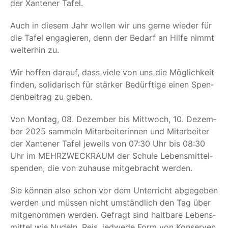
der Xan­te­ner Tafel.
Auch in die­sem Jahr wol­len wir uns ger­ne wie­der für
die Tafel enga­gie­ren, denn der Bedarf an Hil­fe nimmt
wei­ter­hin zu.
Wir hof­fen dar­auf, dass vie­le von uns die Mög­lich­keit
fin­den, soli­da­risch für stär­ker Bedürf­ti­ge einen Spen­
den­bei­trag zu geben.
Von Mon­tag, 08. Dezem­ber bis Mitt­woch, 10. Dezem­
ber 2025 sam­meln Mit­ar­bei­te­rin­nen und Mit­ar­bei­ter
der Xan­te­ner Tafel jeweils von 07:30 Uhr bis 08:30
Uhr im MEHR­ZWECK­RAUM der Schu­le Lebens­mit­tel­
spen­den, die von zuhau­se mit­ge­bracht werden.
Sie kön­nen also schon vor dem Unter­richt abge­ge­ben
wer­den und müs­sen nicht umständ­lich den Tag über
mit­ge­nom­men wer­den. Gefragt sind halt­ba­re Lebens­
mit­tel wie Nudeln, Reis, jed­we­de Form von Kon­ser­ven,