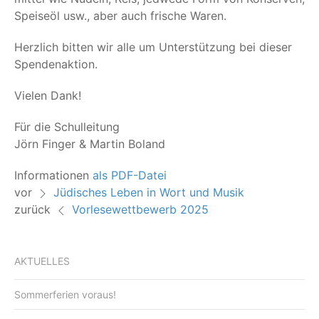
Spei­se­öl usw., aber auch fri­sche Waren.
Herz­lich bit­ten wir alle um Unter­stüt­zung bei die­ser
Spendenaktion.
Vie­len Dank!
Für die Schul­lei­tung
Jörn Fin­ger & Mar­tin Boland
Infor­ma­tio­nen
als PDF-Datei
vor
Jüdisches Leben in Wort und Musik
zurück
Vorlesewettbewerb 2025
AKTUELLES
Sommerferien voraus!