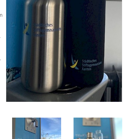
un
­
­