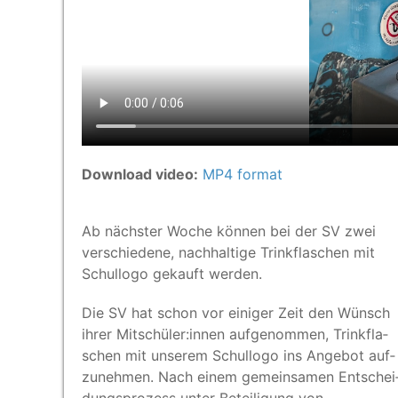
Download video:
MP4 format
Ab nächs­ter Woche kön­nen bei der SV zwei
ver­schie­de­ne, nach­hal­ti­ge Trink­fla­schen mit
Schul­lo­go gekauft werden.
Die SV hat schon vor eini­ger Zeit den Wünsch
ihrer Mitschüler:innen auf­ge­nom­men, Trink­fla­
schen mit unse­rem Schul­lo­go ins Ange­bot auf­
zu­neh­men. Nach einem gemein­sa­men Ent­schei
dungs­pro­zess unter Betei­li­gung von