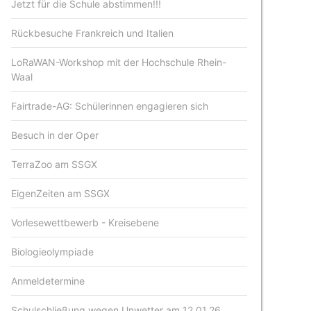
Jetzt für die Schule abstimmen!!!
Rückbesuche Frankreich und Italien
LoRaWAN-Workshop mit der Hochschule Rhein-
Waal
Fairtrade-AG: Schülerinnen engagieren sich
Besuch in der Oper
TerraZoo am SSGX
EigenZeiten am SSGX
Vorlesewettbewerb - Kreisebene
Biologieolympiade
Anmeldetermine
Schulschließung wegen Unwetter am 12.01.26