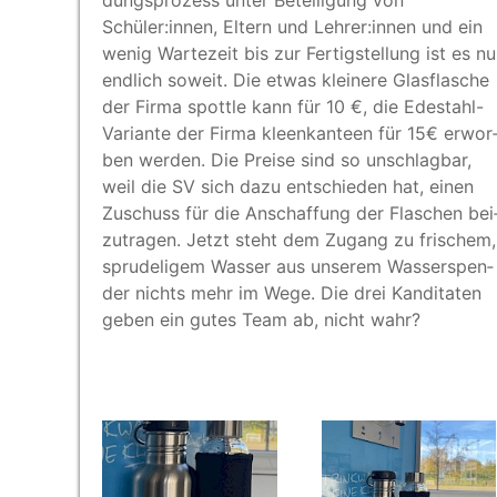
Schüler:innen, Eltern und Lehrer:innen und ein
wenig War­te­zeit bis zur Fer­tig­stel­lung ist es n
end­lich soweit. Die etwas klei­ne­re Glas­fla­sche
der Fir­ma spott­le kann für 10 €, die Edestahl-
Vari­an­te der Fir­ma kleen­kan­teen für 15€ erwor
ben wer­den. Die Prei­se sind so unschlag­bar,
weil die SV sich dazu ent­schie­den hat, einen
Zuschuss für die Anschaf­fung der Fla­schen bei
zu­tra­gen. Jetzt steht dem Zugang zu fri­schem,
spru­del­i­gem Was­ser aus unse­rem Was­ser­spen­
der nichts mehr im Wege. Die drei Kan­di­ta­ten
geben ein gutes Team ab, nicht wahr?