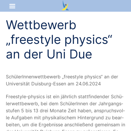
Wettbewerb
Startseite
„freestyle physics“
Aktuelles
an der Uni Due
Das sind wir
Lernangebot
Schü­le­rIn­nen­wett­be­werb
„
free­style phy­sics“ an der
Uni­ver­si­tät Duis­burg-Essen am 24.06.2024
Service & Infos
Free­style-phy­sics ist ein jähr­lich statt­fin­den­der Schü­
ler­wett­be­werb, bei dem Schü­le­rIn­nen der Jahr­gangs­
stu­fen 5 bis 13 drei Mona­te Zeit haben, anspruchs­vol­
le Auf­ga­ben mit phy­si­ka­li­schem Hin­ter­grund zu bear­
bei­ten, um die Ergeb­nis­se anschlie­ßend gemein­sam in