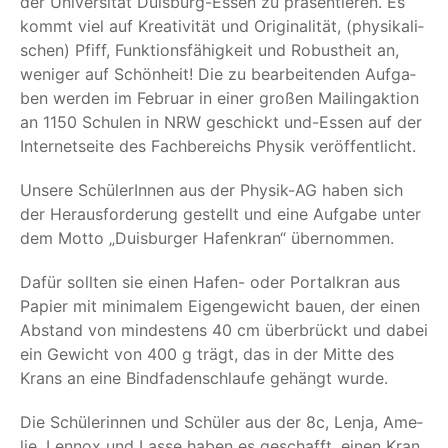
der Uni­ver­si­tät Duis­burg-Essen zu prä­sen­tie­ren. Es
kommt viel auf Krea­ti­vi­tät und Ori­gi­na­li­tät, (phy­si­ka­li­
schen) Pfiff, Funk­ti­ons­fä­hig­keit und Robust­heit an,
weni­ger auf Schön­heit! Die zu bear­bei­ten­den Auf­ga­
ben wer­den im Febru­ar in einer gro­ßen Mai­ling­ak­ti­on
an 1150 Schu­len in NRW geschickt und-Essen auf der
Inter­net­sei­te des Fach­be­reichs Phy­sik veröffentlicht.
Unse­re Schü­le­rIn­nen aus der Phy­sik-AG haben sich
der Her­aus­for­de­rung gestellt und eine Auf­ga­be unter
dem Mot­to
„
Duis­bur­ger Hafen­kran“ übernommen.
Dafür soll­ten sie einen Hafen- oder Por­tal­kran aus
Papier mit mini­ma­lem Eigen­ge­wicht bau­en, der einen
Abstand von min­des­tens 40 cm über­brückt und dabei
ein Gewicht von 400 g trägt, das in der Mit­te des
Krans an eine Bind­fa­den­schlau­fe gehängt wurde.
Die Schü­le­rin­nen und Schü­ler aus der 8c, Len­ja, Ame­
lie, Lenn­ox und Las­se haben es geschafft, einen Kran