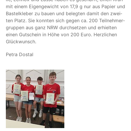
mit einem Eigen­ge­wicht von 17,9 g nur aus Papier und
Bas­tel­kle­ber zu bau­en und beleg­ten damit den zwei­
ten Platz. Sie konn­ten sich gegen ca. 200 Teil­neh­mer­
grup­pen aus ganz NRW durch­set­zen und erhiel­ten
einen Gut­schein in Höhe von 200 Euro. Herz­li­chen
Glückwunsch.
Petra Dos­tal