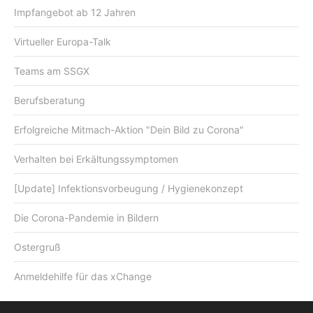
Impfangebot ab 12 Jahren
Virtueller Europa-Talk
Teams am SSGX
Berufsberatung
Erfolgreiche Mitmach-Aktion "Dein Bild zu Corona"
Verhalten bei Erkältungssymptomen
[Update] Infektionsvorbeugung / Hygienekonzept
Die Corona-Pandemie in Bildern
Ostergruß
Anmeldehilfe für das xChange