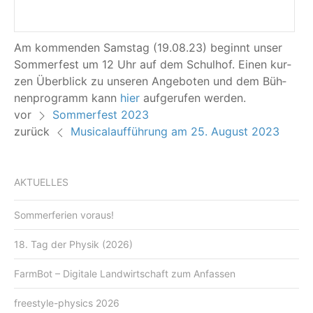
Am kom­men­den Sams­tag (19.08.23) beginnt unser
Som­mer­fest um 12 Uhr auf dem Schul­hof. Einen kur­
zen Über­blick zu unse­ren Ange­bo­ten und dem Büh­
nen­pro­gramm kann
hier
auf­ge­ru­fen werden.
vor
Sommerfest 2023
zurück
Musicalaufführung am 25. August 2023
AKTUELLES
Sommerferien voraus!
18. Tag der Physik (2026)
FarmBot – Digitale Landwirtschaft zum Anfassen
freestyle-physics 2026