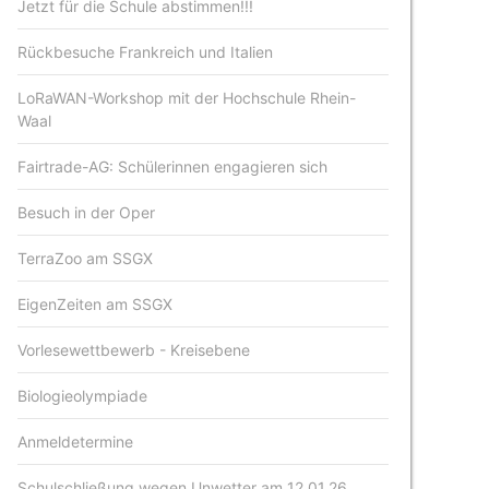
Jetzt für die Schule abstimmen!!!
Rückbesuche Frankreich und Italien
LoRaWAN-Workshop mit der Hochschule Rhein-
Waal
Fairtrade-AG: Schülerinnen engagieren sich
Besuch in der Oper
TerraZoo am SSGX
EigenZeiten am SSGX
Vorlesewettbewerb - Kreisebene
Biologieolympiade
Anmeldetermine
Schulschließung wegen Unwetter am 12.01.26