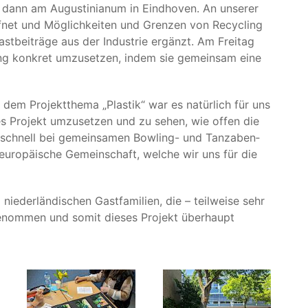
dann am Augus­ti­nia­num in Eind­ho­ven. An unse­rer
f­net und Mög­lich­kei­ten und Gren­zen von Recy­cling
st­bei­trä­ge aus der Indus­trie ergänzt. Am Frei­tag
ling kon­kret umzu­set­zen, indem sie gemein­sam eine
it dem Pro­jekt­the­ma
„
Plas­tik“ war es natür­lich für uns
­ches Pro­jekt umzu­set­zen und zu sehen, wie offen die
ie schnell bei gemein­sa­men Bow­ling- und Tanz­aben­
uro­päi­sche Gemein­schaft, wel­che wir uns für die
der­län­di­schen Gast­fa­mi­li­en, die – teil­wei­se sehr
f­ge­nom­men und somit die­ses Pro­jekt über­haupt