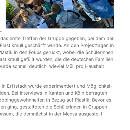
­
 das ers­te Tref­fen der Grup­pe gege­ben, bei dem der
 Plas­tik­müll geschärft wur­de. An den Pro­jekt­ta­gen in
as­tik in den Fokus gerückt, wobei die Schü­le­rIn­nen
s­tik­müll gefüllt wur­den, die die deut­schen Fami­li­en
­de schnell deut­lich, wie­viel Müll pro Haus­halt
“ in Erft­stadt wur­de expe­ri­men­tiert und Mög­lich­kei­
i­den. Bei Inter­views in Xan­ten und Köln befrag­ten
p­ping­ge­wohn­hei­ten in Bezug auf Plas­tik. Bevor es
 ging, gestal­te­ten die Schü­le­rIn­nen in Grup­pen
on­sum, die dem­nächst in der Men­sa aus­ge­stellt