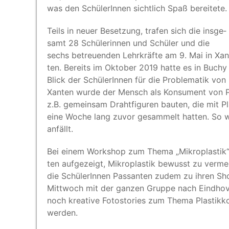
was den Schü­le­rIn­nen sicht­lich Spaß bereitete.
Teils in neu­er Beset­zung, tra­fen sich die ins­ge­
samt 28 Schü­le­rin­nen und Schü­ler und die
sechs betreu­en­den Lehr­kräf­te am 9. Mai in Xan
ten. Bereits im Okto­ber 2019 hat­te es in Buchy
Blick der Schü­le­rIn­nen für die Pro­ble­ma­tik von
Xan­ten wur­de der Mensch als Kon­su­ment von Pl
z.B. gemein­sam Draht­fi­gu­ren bau­ten, die mit Pla
eine Woche lang zuvor gesam­melt hat­ten. So wur
anfällt.
Bei einem Work­shop zum The­ma
„
Mikro­plas­tik
ten auf­ge­zeigt, Mikro­plas­tik bewusst zu ver­me
die Schü­le­rIn­nen Pas­san­ten zudem zu ihren Sho
Mitt­woch mit der gan­zen Grup­pe nach Eind­ho­ven
noch krea­ti­ve Fotosto­ries zum The­ma Plas­tik­k
werden.