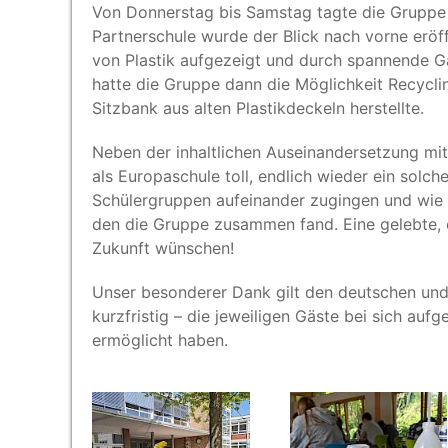
Von Don­ners­tag bis Sams­tag tag­te die Grup­pe 
Part­ner­schu­le wur­de der Blick nach vor­ne eröf
von Plas­tik auf­ge­zeigt und durch span­nen­de Ga
hat­te die Grup­pe dann die Mög­lich­keit Recy­c
Sitz­bank aus alten Plas­tik­de­ckeln herstellte.
Neben der inhalt­li­chen Aus­ein­an­der­set­zung m
als Euro­pa­schu­le toll, end­lich wie­der ein sol
Schü­ler­grup­pen auf­ein­an­der zugin­gen und w
den die Grup­pe zusam­men fand. Eine geleb­te, e
Zukunft wünschen!
Unser beson­de­rer Dank gilt den deut­schen und nie­
kurz­fris­tig – die jewei­li­gen Gäs­te bei sich au
ermög­licht haben.