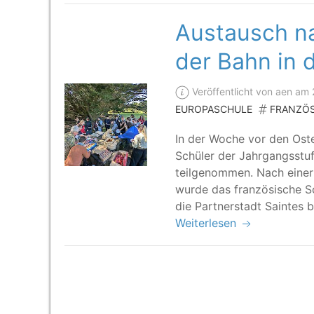
Austausch na
der Bahn in 
Veröffentlicht von aen am
EUROPASCHULE
FRANZÖ
In der Woche vor den Oster­
Schü­ler der Jahr­gangs­stu
teil­ge­nom­men. Nach einer
wur­de das fran­zö­si­sche
die Part­ner­stadt Sain­tes 
Weiterlesen