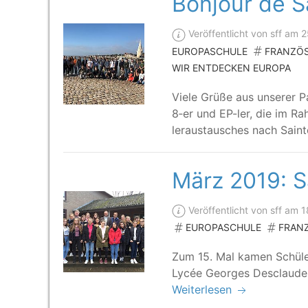
Bonjour de S
Veröffentlicht von sff am 
EUROPASCHULE
FRANZÖ
WIR ENTDECKEN EUROPA
Vie­le Grü­ße aus unse­rer P
8‑er und EP-ler, die im Ra
ler­aus­tau­sches nach Sain­
März 2019: S
Veröffentlicht von sff am
EUROPASCHULE
FRAN
Zum 15. Mal kamen Schü­le­r
Lycée Geor­ges Des­clau­de
Weiterlesen