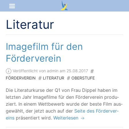
Literatur
Startseite
Aktuelles
Imagefilm für den
Das sind wir
Förderverein
Lernangebot
Veröffentlicht von admin am 25.08.2017
FÖRDERVEREIN
LITERATUR
OBERSTUFE
Service & Infos
Die Lite­ra­tur­kur­se der Q1 von Frau Dippel haben im
letz­ten Jahr Image­fil­me für den För­der­ver­ein pro­du­
ziert. In einem Wett­be­werb wur­de der bes­te Film aus­
ge­wählt, der jetzt auch auf der
Sei­te des För­der­ver­
eins
prä­sen­tiert wird.
Weiterlesen