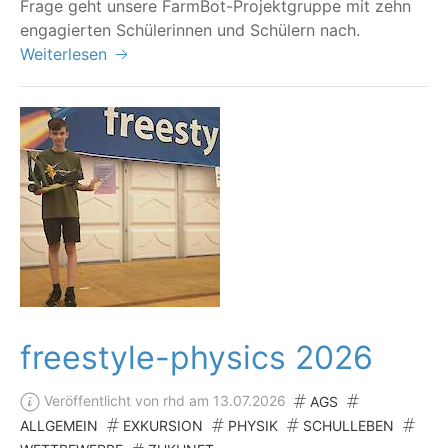
Fra­ge geht unse­re Farm­Bot-Pro­jekt­grup­pe mit zehn
enga­gier­ten Schü­le­rin­nen und Schü­lern nach.
Weiterlesen
freestyle-physics 2026
Veröffentlicht von rhd am 13.07.2026
AGS
ALLGEMEIN
EXKURSION
PHYSIK
SCHULLEBEN