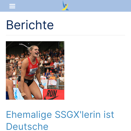
Berichte
Startseite
Aktuelles
Das sind wir
Lernangebot
Service & Infos
Ehemalige SSGX'lerin ist
Deutsche