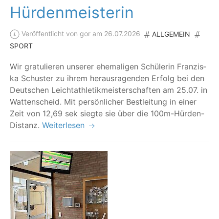
Hürdenmeisterin
Veröffentlicht von gor am 26.07.2026
ALLGEMEIN
SPORT
Wir gra­tu­lie­ren unse­rer ehe­ma­li­gen Schü­le­rin Fran­zis­
ka Schus­ter zu ihrem her­aus­ra­gen­den Erfolg bei den
Deut­schen Leicht­ath­le­tik­meis­ter­schaf­ten am 25.07. in
Wat­ten­scheid. Mit per­sön­li­cher Best­lei­tung in einer
Zeit von 12,69 sek sieg­te sie über die 100m-Hürden-
Distanz.
Weiterlesen