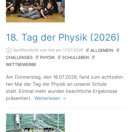
18. Tag der Physik (2026)
Veröffentlicht von rhd am 17.07.2026
ALLGEMEIN
CHALLENGES
PHYSIK
SCHULLEBEN
WETTBEWERBE
Am Don­ners­tag, den 16.07.2026, fand zum acht­zehn­
ten Mal der Tag der Phy­sik an unse­rer Schu­le
statt. Ein­mal mehr wur­den beacht­li­che Ergeb­nis­se
präsentiert.
Weiterlesen