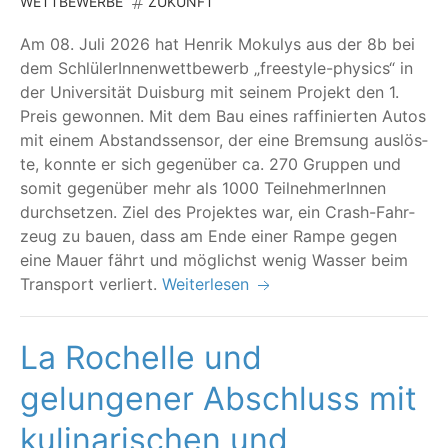
WETTBEWERBE
ZUKUNFT
Am 08. Juli 2026 hat Hen­rik Moku­lys aus der 8b bei
dem Schlü­le­rIn­nen­wett­be­werb
„
free­style-phy­sics“ in
der Uni­ver­si­tät Duis­burg mit sei­nem Pro­jekt den 1.
Preis gewon­nen. Mit dem Bau eines raf­fi­nier­ten Autos
mit einem Abstands­sen­sor, der eine Brem­sung aus­lös­
te, konn­te er sich gegen­über ca. 270 Grup­pen und
somit gegen­über mehr als 1000 Teil­neh­me­rIn­nen
durch­set­zen. Ziel des Pro­jek­tes war, ein Crash-Fahr­
zeug zu bau­en, dass am Ende einer Ram­pe gegen
eine Mau­er fährt und mög­lichst wenig Was­ser beim
Trans­port verliert.
Weiterlesen
La Rochelle und
gelungener Abschluss mit
kulinarischen und