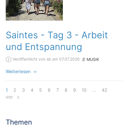
Saintes - Tag 3 - Arbeit
und Entspannung
Veröffentlicht von sb am 07.07.2026
MUSIK
Weiterlesen
1
2
3
4
5
6
7
8
9
10
…
42
vor
Themen