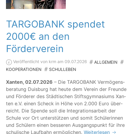
TARGOBANK spendet
2000€ an den
Förderverein
Veröffentlicht von krm am 09.07.2026
ALLGEMEIN
KOOPERATIONEN
SCHULLEBEN
Xan­ten, 02.07.2026
– Die TARG­OBANK Ver­mö­gens­
be­ra­tung Duis­burg hat heu­te dem Ver­ein der Freun­de
und För­de­rer des Städ­ti­schen Stifts­gym­na­si­ums Xan­
ten e.V. einen Scheck in Höhe von 2.000 Euro über­
reicht. Die Spen­de soll die Inte­gra­ti­ons­ar­beit der
Schu­le vor Ort unter­stüt­zen und somit Schü­le­rin­nen
und Schü­lern einen bes­se­ren Aus­gangs­punkt für ihre
schu­li­sche Lauf­bahn ermöglichen.
Weiterlesen