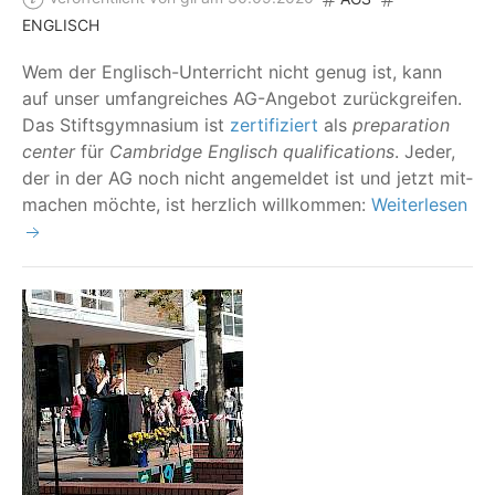
ENGLISCH
Wem der Eng­lisch-Unter­richt nicht genug ist, kann
auf unser umfang­rei­ches AG-Ange­bot zurück­grei­fen.
Das Stifts­gym­na­si­um ist
zer­ti­fi­ziert
als
pre­pa­ra­ti­on
cen­ter
für
Cam­bridge Eng­lisch qua­li­fi­ca­ti­ons
. Jeder,
der in der AG noch nicht ange­mel­det ist und jetzt mit­
ma­chen möch­te, ist herz­lich willkommen:
Weiterlesen