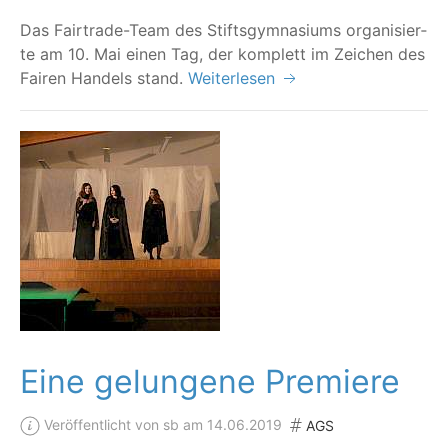
Das Fair­trade-Team des Stifts­gym­na­si­ums orga­ni­sier­
te am 10. Mai einen Tag, der kom­plett im Zei­chen des
Fai­ren Han­dels stand.
Weiterlesen
Eine gelungene Premiere
Veröffentlicht von sb am 14.06.2019
AGS