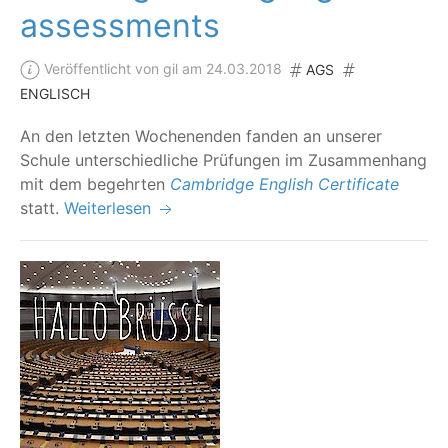
assessments
Veröffentlicht von gil am 24.03.2018
AGS
ENGLISCH
An den letz­ten Wochen­en­den fan­den an unse­rer
Schu­le unter­schied­li­che Prü­fun­gen im Zusam­men­hang
mit dem begehr­ten
Cam­bridge Eng­lish Cer­ti­fi­ca­te
statt.
Weiterlesen