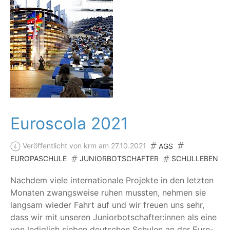
Euroscola 2021
Veröffentlicht von krm am 27.10.2021
AGS
EUROPASCHULE
JUNIORBOTSCHAFTER
SCHULLEBEN
Nach­dem vie­le inter­na­tio­na­le Pro­jek­te in den letz­ten
Mona­ten zwangs­wei­se ruhen muss­ten, neh­men sie
lang­sam wie­der Fahrt auf und wir freu­en uns sehr,
dass wir mit unse­ren Juniorbotschafter:innen als eine
von ledig­lich sie­ben deut­schen Schu­len an der Euro­