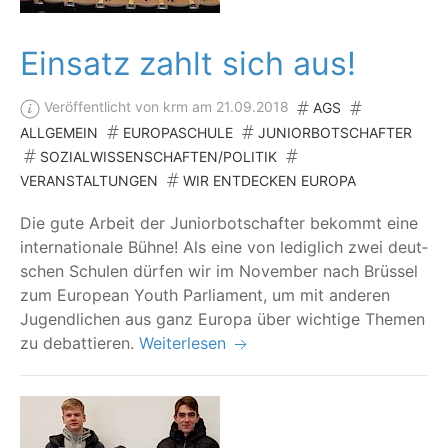
Einsatz zahlt sich aus!
Veröffentlicht von krm am 21.09.2018
AGS
ALLGEMEIN
EUROPASCHULE
JUNIORBOTSCHAFTER
SOZIALWISSENSCHAFTEN/POLITIK
VERANSTALTUNGEN
WIR ENTDECKEN EUROPA
Die gute Arbeit der Juni­or­bot­schaf­ter bekommt eine
inter­na­tio­na­le Büh­ne! Als eine von ledig­lich zwei deut­
schen Schu­len dür­fen wir im Novem­ber nach Brüs­sel
zum Euro­pean Youth Par­lia­ment, um mit ande­ren
Jugend­li­chen aus ganz Euro­pa über wich­ti­ge The­men
zu debattieren.
Weiterlesen