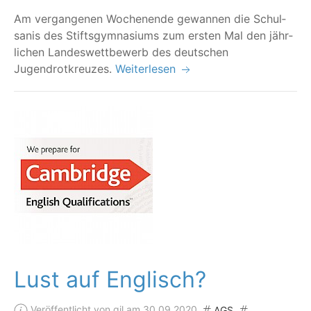
Am ver­gan­ge­nen Wochen­en­de gewan­nen die Schul­
sa­nis des Stifts­gym­na­si­ums zum ers­ten Mal den jähr­
li­chen Lan­des­wett­be­werb des deut­schen
Jugendrotkreuzes.
Weiterlesen
Lust auf Englisch?
Veröffentlicht von gil am 30.09.2020
AGS