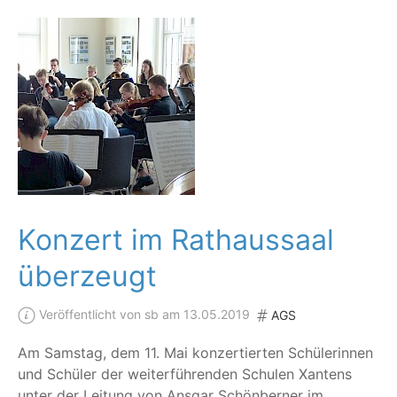
Konzert im Rathaussaal
überzeugt
Veröffentlicht von sb am 13.05.2019
AGS
Am Sams­tag, dem 11. Mai kon­zer­tier­ten Schü­le­rin­nen
und Schü­ler der wei­ter­füh­ren­den Schu­len Xan­tens
unter der Lei­tung von Ans­gar Schön­ber­ner im