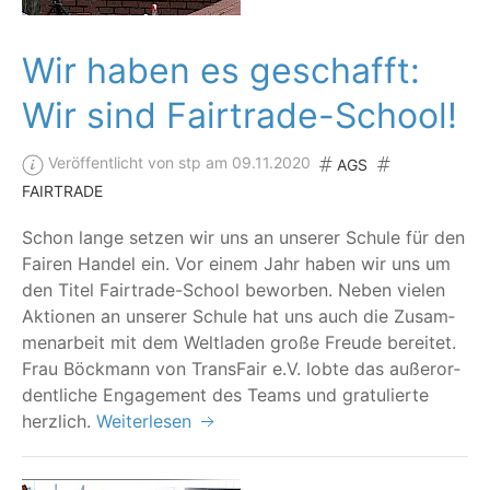
Wir haben es geschafft:
Wir sind Fairtrade-School!
Veröffentlicht von stp am 09.11.2020
AGS
FAIRTRADE
Schon lan­ge set­zen wir uns an unse­rer Schu­le für den
Fai­ren Han­del ein. Vor einem Jahr haben wir uns um
den Titel Fair­trade-School bewor­ben. Neben vie­len
Aktio­nen an unse­rer Schu­le hat uns auch die Zusam­
men­ar­beit mit dem Welt­la­den gro­ße Freu­de berei­tet.
Frau Böck­mann von Trans­Fair e.V. lob­te das außer­or­
dent­li­che Enga­ge­ment des Teams und gra­tu­lier­te
herzlich.
Weiterlesen