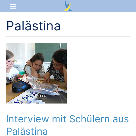
Palästina
Startseite
Aktuelles
Das sind wir
Lernangebot
Service & Infos
Interview mit Schülern aus
Palästina