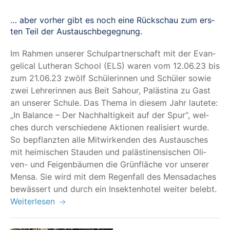
… aber vor­her gibt es noch eine Rück­schau zum ers­
ten Teil der Austauschbegegnung.
Im Rah­men unse­rer Schul­part­ner­schaft mit der Evan­
ge­li­cal Luther­an School (ELS) waren vom 12.06.23 bis
zum 21.06.23 zwölf Schü­le­rin­nen und Schü­ler sowie
zwei Leh­re­rin­nen aus Beit Sahour, Paläs­ti­na zu Gast
an unse­rer Schu­le. Das The­ma in die­sem Jahr lau­te­te:
„
In Balan­ce – Der Nach­hal­tig­keit auf der Spur“, wel­
ches durch ver­schie­de­ne Aktio­nen rea­li­siert wur­de.
So bepflanz­ten alle Mit­wir­ken­den des Aus­tau­sches
mit hei­mi­schen Stau­den und paläs­ti­nen­si­schen Oli­
ven- und Fei­gen­bäu­men die Grün­flä­che vor unse­rer
Men­sa. Sie wird mit dem Regen­fall des Mens­ada­ches
bewäs­sert und durch ein Insek­ten­ho­tel wei­ter belebt.
Weiterlesen