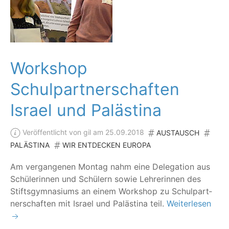
Workshop
Schulpartnerschaften
Israel und Palästina
Veröffentlicht von gil am 25.09.2018
AUSTAUSCH
PALÄSTINA
WIR ENTDECKEN EUROPA
Am ver­gan­ge­nen Mon­tag nahm eine Dele­ga­ti­on aus
Schü­le­rin­nen und Schü­lern sowie Leh­re­rin­nen des
Stifts­gym­na­si­ums an einem Work­shop zu Schul­part­
ner­schaf­ten mit Isra­el und Paläs­ti­na teil.
Weiterlesen