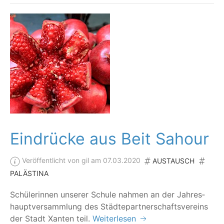
Eindrücke aus Beit Sahour
Veröffentlicht von gil am 07.03.2020
AUSTAUSCH
PALÄSTINA
Schü­le­rin­nen unse­rer Schu­le nah­men an der Jah­res­
haupt­ver­samm­lung des Städ­te­part­ner­schafts­ver­eins
der Stadt Xan­ten teil.
Weiterlesen