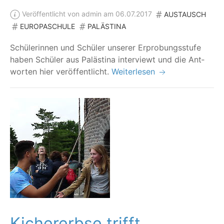
Veröffentlicht von admin am 06.07.2017
AUSTAUSCH
EUROPASCHULE
PALÄSTINA
Schü­le­rin­nen und Schü­ler unse­rer Erpro­bungs­stu­fe
haben Schü­ler aus Paläs­ti­na inter­viewt und die Ant­
wor­ten hier veröffentlicht.
Weiterlesen
Kichererbse trifft