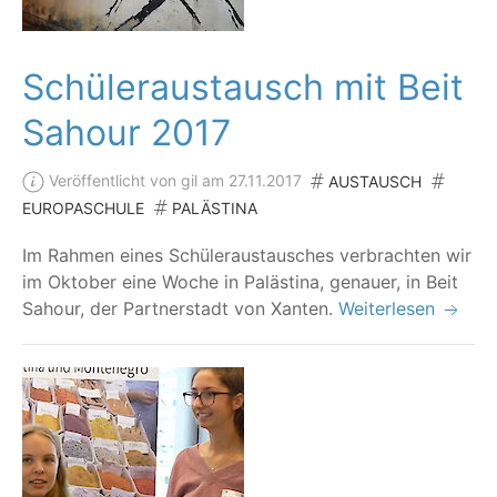
Schüleraustausch mit Beit
Sahour 2017
Veröffentlicht von gil am 27.11.2017
AUSTAUSCH
EUROPASCHULE
PALÄSTINA
Im Rah­men eines Schü­ler­aus­tau­sches ver­brach­ten wir
im Okto­ber eine Woche in Paläs­ti­na, genau­er, in Beit
Sahour, der Part­ner­stadt von Xanten.
Weiterlesen