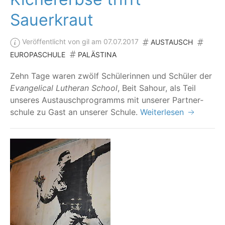
Sauerkraut
Veröffentlicht von gil am 07.07.2017
AUSTAUSCH
EUROPASCHULE
PALÄSTINA
Zehn Tage waren zwölf Schü­le­rin­nen und Schü­ler der
Evan­ge­li­cal Luther­an School
, Beit Sahour, als Teil
unse­res Aus­tausch­pro­gramms mit unse­rer Part­ner­
schu­le zu Gast an unse­rer Schule.
Weiterlesen