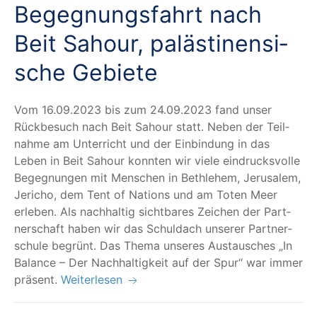
Begeg­nungs­fahrt nach
Beit Sahour, paläs­ti­nen­si­
sche Gebiete
Vom 16.09.2023 bis zum 24.09.2023 fand unser
Rück­be­such nach Beit Sahour statt. Neben der Teil­
nah­me am Unter­richt und der Ein­bin­dung in das
Leben in Beit Sahour konn­ten wir vie­le ein­drucks­vol­le
Begeg­nun­gen mit Men­schen in Beth­le­hem, Jeru­sa­lem,
Jeri­cho, dem Tent of Nati­ons und am Toten Meer
erle­ben. Als nach­hal­tig sicht­ba­res Zei­chen der Part­
ner­schaft haben wir das Schul­dach unse­rer Part­ner­
schu­le begrünt. Das The­ma unse­res Aus­tau­sches
„
In
Balan­ce – Der Nach­hal­tig­keit auf der Spur“ war immer
präsent.
Weiterlesen