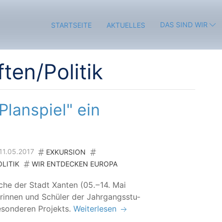
DAS SIND WIR
STARTSEITE
AKTUELLES
ten/Politik
"Planspiel" ein
 11.05.2017
EXKURSION
LITIK
WIR ENTDECKEN EUROPA
he der Stadt Xan­ten (05. – 14. Mai
­rin­nen und Schü­ler der Jahr­gangs­stu­
son­de­ren Projekts.
Weiterlesen