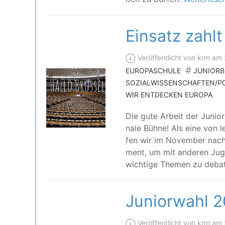
Einsatz zahlt
Veröffentlicht von krm am
EUROPASCHULE
JUNIOR
SOZIALWISSENSCHAFTEN/PO
WIR ENTDECKEN EUROPA
Die gute Arbeit der Juni­or
na­le Büh­ne! Als eine von 
fen wir im Novem­ber nach 
ment, um mit ande­ren Juge
wich­ti­ge The­men zu deba
Juniorwahl 
Veröffentlicht von krm am