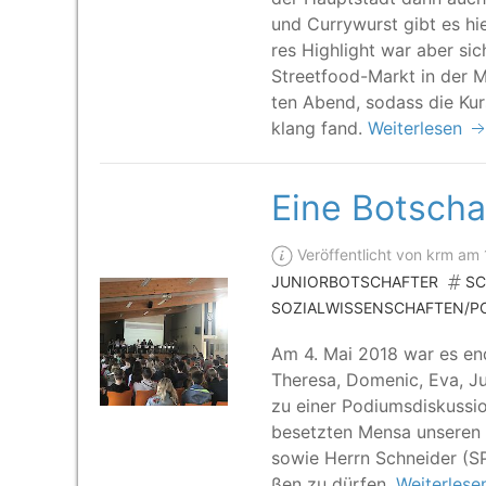
und Cur­ry­wurst gibt es hi
res High­light war aber si
Street­food-Markt in der M
ten Abend, sodass die Kurs
klang fand.
Weiterlesen
Eine Botscha
Veröffentlicht von krm am
JUNIORBOTSCHAFTER
SC
SOZIALWISSENSCHAFTEN/PO
Am 4. Mai 2018 war es end­l
The­re­sa, Dome­nic, Eva, J
zu einer Podi­ums­dis­kus­si­
besetz­ten Men­sa unse­ren
sowie Herrn Schnei­der (
ßen zu dürfen.
Weiterles