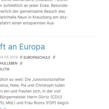
er schließ­lich an jeder Ecke. Beson­de­
cher­lich der gemein­sa­me Besuch des
arkt­hal­le Neun in Kreuz­berg am letz­
­fahrt einen ent­spann­ten Aus­
ft an Europa
 14.05.2018
EUROPASCHULE
HULLEBEN
LITIK
ich so weit: Die Juni­or­bot­schaf­ter
us­tus, Nele, Pia und Chris­toph luden
on ein und freu­ten sich, in der voll
 Bür­ger­meis­ter Herrn Görtz (CDU)
SPD, MdL) und Frau Roots (FDP) begrü­
en