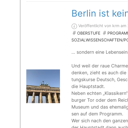
Berlin ist kei
Veröffentlicht von krm am 
OBERSTUFE
PROGRAM
SOZIALWISSENSCHAFTEN/PO
… son­dern eine Lebensein
Und weil der raue Charme der
den­ken, zieht es auch die 
tungs­kur­se Deutsch, Geschi
die Hauptstadt.
Neben ech­ten
„
Klas­si­ker
bur­ger Tor oder dem Reich
Muse­um und das ehe­ma­li­
sen auf dem Programm.
Wer sich nach den gan­zen E
der Haupt­stadt dann auch e