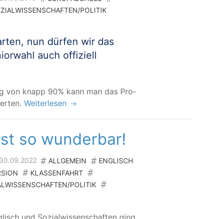
ZIALWISSENSCHAFTEN/POLITIK
r­ten, nun dür­fen wir das
or­wahl auch offi­zi­ell
­gung von knapp 90% kann man das Pro­
werten.
Weiterlesen
ist so wunderbar!
m 30.09.2022
ALLGEMEIN
ENGLISCH
RSION
KLASSENFAHRT
ALWISSENSCHAFTEN/POLITIK
­lisch und Sozi­al­wis­sen­schaf­ten ging