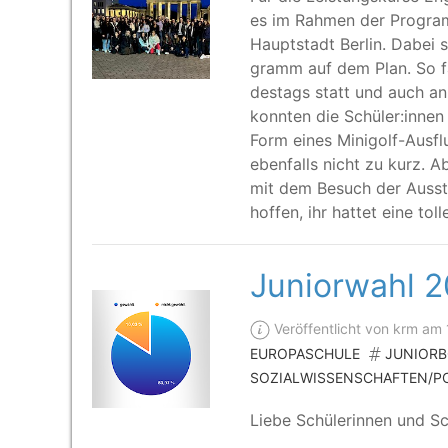
es im Rah­men der Pro­gram
Haupt­stadt Ber­lin. Dabei 
gramm auf dem Plan. So fa
des­tags statt und auch an 
konn­ten die Schüler:innen 
Form eines Mini­golf-Aus­fl
eben­falls nicht zu kurz. A
mit dem Besuch der Aus­st
hof­fen, ihr hat­tet eine tol­
Juniorwahl 
Veröffentlicht von krm am
EUROPASCHULE
JUNIOR
SOZIALWISSENSCHAFTEN/PO
Lie­be Schü­le­rin­nen und S