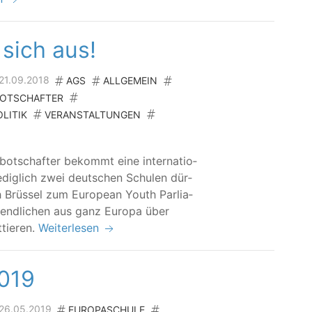
 sich aus!
 21.09.2018
AGS
ALLGEMEIN
BOTSCHAFTER
LITIK
VERANSTALTUNGEN
­bot­schaf­ter bekommt eine inter­na­tio­
ledig­lich zwei deut­schen Schu­len dür­
Brüs­sel zum Euro­pean Youth Par­lia­
nd­li­chen aus ganz Euro­pa über
ttieren.
Weiterlesen
2019
 26.05.2019
EUROPASCHULE