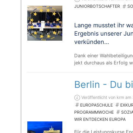
JUNIORBOTSCHAFTER
SO
Lan­ge muss­tet ihr wa
Ergeb­nis unse­rer Juni
verkünden…
Dank einer Wahl­be­tei­li
jekt durch­aus als Erfolg 
Berlin - Du b
Veröffentlicht von krm a
EUROPASCHULE
EXKU
PROGRAMMWOCHE
SOZI
WIR ENTDECKEN EUROPA
Für die Leis­tungs­kur­se Eng