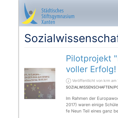
Sozialwissenschaf
Startseite
Pilotprojekt 
Aktuelles
voller Erfolg!
Das sind wir
Veröffentlicht von krm am
SOZIALWISSENSCHAFTEN/PO
Lernangebot
Im Rah­men der Euro­pa­wo­c
Service & Infos
2017) waren eini­ge Schü­le
fe Neun Teil eines ganz be