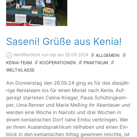
Saseni! Grüße aus Kenia!
Veröffentlicht von stp am 29.09.2024
ALLGEMEIN
KENIA-TEAM
KOOPERATIONEN
PRAKTIKUM
WELT:KLASSE
Am Don­ners­tag den 26.09.24 ging es für das dies­jäh­
ri­ge Kenia­team los für einen Monat nach Kenia. Auf­
ge­regt star­te­ten Celi­na Krie­ger, Pau­la Schül­tingk­em­
per, Uma Ren­ner und Marie Meß­ing ihr Aben­teu­er und
wer­den eine Woche in Nai­ro­bi und drei Wochen in
einem kenia­ni­schen Dorf nahe Embu ver­brin­gen. Wer
an ihrem Aus­lands­prak­ti­kum teil­ha­ben und einen Ein­
blick in den kenia­ni­schen All­tag gewin­nen möch­te, ist