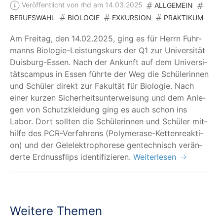
Veröffentlicht von rhd am 14.03.2025
ALLGEMEIN
BERUFSWAHL
BIOLOGIE
EXKURSION
PRAKTIKUM
Am Frei­tag, den 14.02.2025, ging es für Herrn Fuhr­
manns Bio­lo­gie-Leis­tungs­kurs der Q1 zur Uni­ver­si­tät
Duis­burg-Essen. Nach der Ankunft auf dem Uni­ver­si­
täts­cam­pus in Essen führ­te der Weg die Schü­le­rin­nen
und Schü­ler direkt zur Fakul­tät für Bio­lo­gie. Nach
einer kur­zen Sicher­heits­un­ter­wei­sung und dem Anle­
gen von Schutz­klei­dung ging es auch schon ins
Labor. Dort soll­ten die Schü­le­rin­nen und Schü­ler mit­
hil­fe des PCR-Ver­fah­rens (Poly­me­ra­se-Ket­ten­re­ak­ti­
on) und der Gel­elek­tro­pho­re­se gen­tech­nisch ver­än­
der­te Erd­nuss­flips identifizieren.
Weiterlesen
Weitere Themen