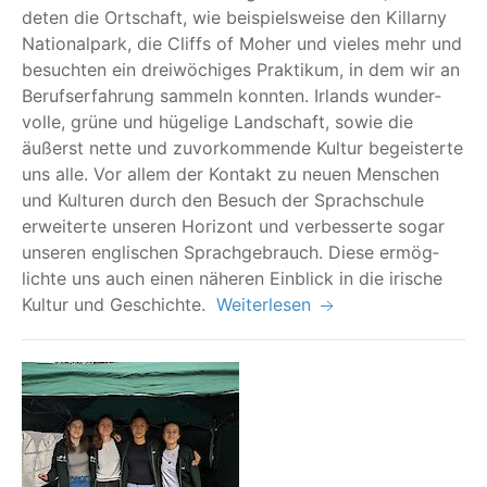
de­ten die Ort­schaft, wie bei­spiels­wei­se den Kil­lar­ny
Natio­nal­park, die Cliffs of Moher und vie­les mehr und
besuch­ten ein drei­wö­chi­ges Prak­ti­kum, in dem wir an
Berufs­er­fah­rung sam­meln konn­ten. Irlands wun­der­
vol­le, grü­ne und hüge­li­ge Land­schaft, sowie die
äußerst net­te und zuvor­kom­men­de Kul­tur begeis­ter­te
uns alle. Vor allem der Kon­takt zu neu­en Men­schen
und Kul­tu­ren durch den Besuch der Sprach­schu­le
erwei­ter­te unse­ren Hori­zont und ver­bes­ser­te sogar
unse­ren eng­li­schen Sprach­ge­brauch. Die­se ermög­
lich­te uns auch einen nähe­ren Ein­blick in die iri­sche
Kul­tur und Geschichte.
Weiterlesen