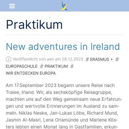
Praktikum
Startseite
Aktuelles
New adventures in Ireland
Das sind wir
Veröffentlicht von aen am 06.12.2023
ERASMUS +
EUROPASCHULE
PRAKTIKUM
Lernangebot
WIR ENTDECKEN EUROPA
Service & Infos
Am 17.September 2023 begann unse­re Rei­se nach
Tra­lee, Irland. Wir, als sechs­köp­fi­ge Rei­se­grup­pe,
mach­ten uns auf den Weg gemein­sam neue Erfah­run­
gen und wert­vol­le Erin­ne­run­gen im Aus­land zu sam­
meln. Niklas Nes­ke, Jan-Lukas Löbe, Richard Mund,
Jas­min Al-Mas­ri, Lena Orla­mün­de und Mar­le­ne Kös­
ters leb­ten einen Monat lang in Gast­fa­mi­li­en, erkun­