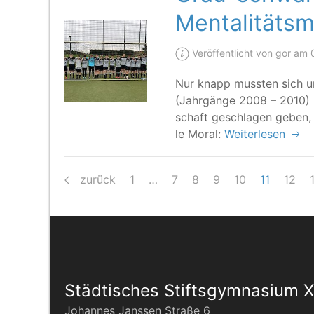
Mentalitäts
Veröffentlicht von gor am 
Nur knapp muss­ten sich uns
(Jahr­gän­ge 2008 – 2010) b
schaft geschla­gen geben, 
le Moral:
Weiterlesen
zurück
1
…
7
8
9
10
11
12
Städtisches Stiftsgymnasium 
Johannes Janssen Straße 6