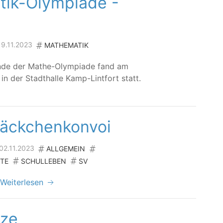
tik-Olympiade -
 19.11.2023
MATHEMATIK
Run­de der Mathe-Olym­pia­de fand am
in der Stadt­hal­le Kamp-Lint­fort statt.
äckchenkonvoi
 02.11.2023
ALLGEMEIN
TE
SCHULLEBEN
SV
,
Weiterlesen
rze