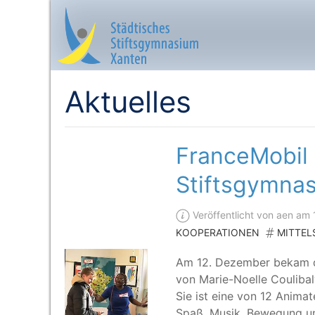
Aktuelles
Startseite
FranceMobil
Aktuelles
Stiftsgymna
Das sind wir
Veröffentlicht von aen am
KOOPERATIONEN
MITTEL
Lernangebot
Am 12. Dezem­ber bekam de
Service & Infos
von Marie-Noel­le Cou­li­ba­l
Sie ist eine von 12 Ani­ma­t
Spaß, Musik, Bewe­gung und