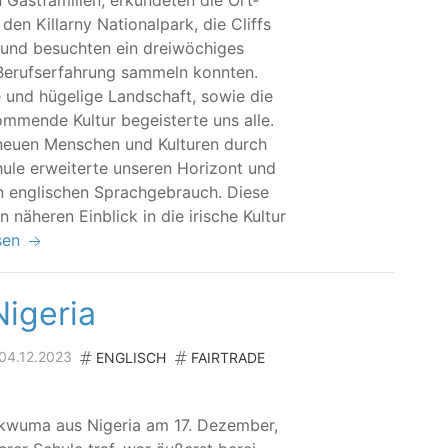
ast­fa­mi­li­en, erkun­de­ten die Ort­
 den Kil­lar­ny Natio­nal­park, die Cliffs
und besuch­ten ein drei­wö­chi­ges
Berufs­er­fah­rung sam­meln konn­ten.
ne und hüge­li­ge Land­schaft, sowie die
­men­de Kul­tur begeis­ter­te uns alle.
neu­en Men­schen und Kul­tu­ren durch
le erwei­ter­te unse­ren Hori­zont und
n eng­li­schen Sprach­ge­brauch. Die­se
nähe­ren Ein­blick in die iri­sche Kul­tur
sen
igeria
 04.12.2023
ENGLISCH
FAIRTRADE
wu­ma aus Nige­ria am 17. Dezem­ber,