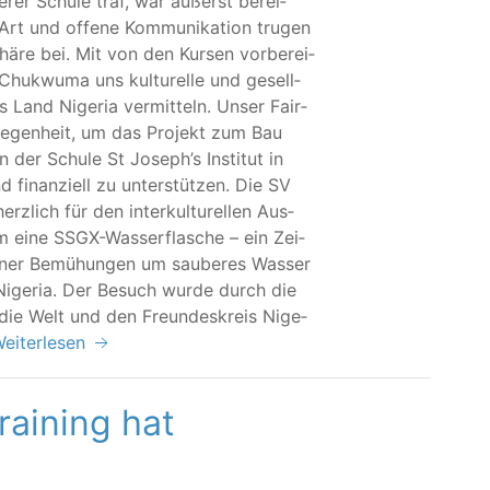
­rer Schu­le traf, war äußerst berei­
Art und offe­ne Kom­mu­ni­ka­ti­on tru­gen
hä­re bei. Mit von den Kur­sen vor­be­rei­
Chuk­wu­ma uns kul­tu­rel­le und gesell­
das Land Nige­ria ver­mit­teln. Unser Fair­
e­gen­heit, um das Pro­jekt zum Bau
 in der Schu­le St Jose­ph’s Insti­tut in
d finan­zi­ell zu unter­stüt­zen. Die SV
z­lich für den inter­kul­tu­rel­len Aus­
m eine SSGX-Was­ser­fla­sche – ein Zei­
­ner Bemü­hun­gen um sau­be­res Was­ser
n Nige­ria. Der Besuch wur­de durch die
für die Welt und den Freun­des­kreis Nige­
eiterlesen
aining hat