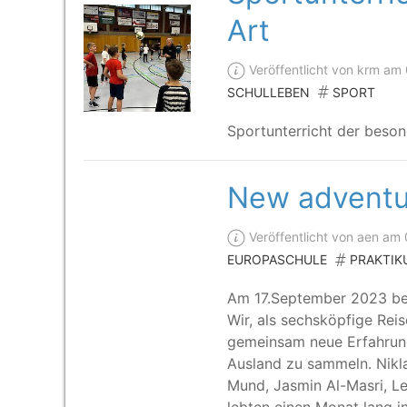
Art
Veröffentlicht von krm am
SCHULLEBEN
SPORT
Sport­un­ter­richt der beso
New adventur
Veröffentlicht von aen am
EUROPASCHULE
PRAKTIK
Am 17.September 2023 began
Wir, als sechs­köp­fi­ge Re
gemein­sam neue Erfah­run­g
Aus­land zu sam­meln. Nik
Mund, Jas­min Al-Mas­ri, Le