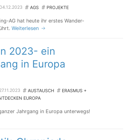
 04.12.2023
AGS
PROJEKTE
ing-AG hat heu­te ihr ers­tes Wan­der­
führt.
Weiterlesen
n 2023- ein
ang in Europa
 27.11.2023
AUSTAUSCH
ERASMUS +
ENTDECKEN EUROPA
 gan­zer Jahr­gang in Euro­pa unterwegs!