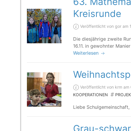
63. Mathema
Kreisrunde
Veröffentlicht von gor am
Die dies­jäh­ri­ge zwei­te 
16.11. in gewohn­ter Manier 
Weiterlesen
Weihnachtsp
Veröffentlicht von krm am
KOOPERATIONEN
PROJEK
Lie­be Schulgemeinschaft
Grau-schwa