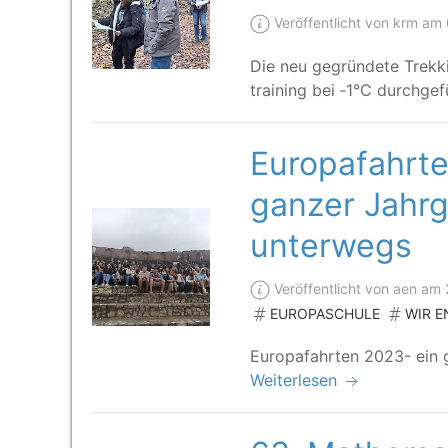
Veröffentlicht von krm am
Die neu gegrün­de­te Trek­k
trai­ning bei ‑1°C durchge
Europafahrte
ganzer Jahrg
unterwegs
Veröffentlicht von aen am
EUROPASCHULE
WIR 
Euro­pa­fahr­ten 2023- ein
Weiterlesen