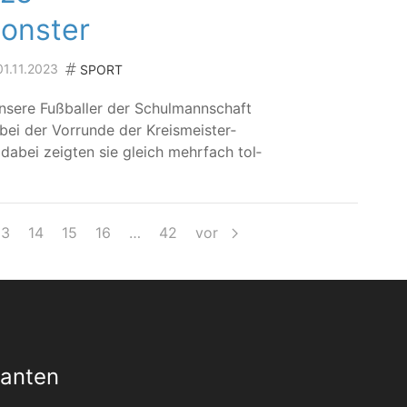
monster
01.11.2023
SPORT
e­re Fuß­bal­ler der Schul­mann­schaft
ei der Vor­run­de der Kreis­meis­ter­
dabei zeig­ten sie gleich mehr­fach tol­
13
14
15
16
…
42
vor
Xanten