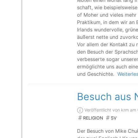
leb­ten einen Monat lang in G
schaft, wie bei­spiels­wei­se
of Moher und vie­les mehr 
Prak­ti­kum, in dem wir an 
Irlands wun­der­vol­le, grü­
äußerst net­te und zuvor­kom
Vor allem der Kon­takt zu 
den Besuch der Sprach­schu­
ver­bes­ser­te sogar unse­re
ermög­lich­te uns auch einen 
und Geschichte.
Weiterle
Besuch aus N
Veröffentlicht von krm am
RELIGION
SV
Der Besuch von Mike Chuk­