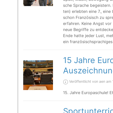
sche Spra­che begeis­tern. 
ten) erleb­ten eine 7., eine
schon Fran­zö­sisch zu spr
erfah­ren. Kei­ne Angst vor 
neue Begrif­fe zu ent­de­ck
Ende hat­te jeder Lust, meh
ein fran­zö­sisch­spra­chi­
15 Jahre Eur
Auszeichnun
Veröffentlicht von aen am
15. Jah­re Euro­pa­schu­le
Sportunterri