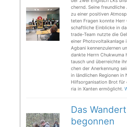
der zwei Eng­lisch LKs unse
chernd. Sei­ne freund­li­che 
zu einer posi­ti­ven Atmo­sp
te­ten Fra­gen konn­te Herr 
schaft­li­che Ein­bli­cke in 
trade-Team nutz­te die Gel
einer Pho­to­vol­ta­ik­an­la­ge
Agba­ni ken­nen­zu­ler­nen un
dank­te Herrn Chuk­wu­ma her
tausch und über­reich­te ih
chen der Aner­ken­nung sei
in länd­li­chen Regio­nen i
Hilfs­or­ga­ni­sa­ti­on Brot 
ria in Xan­ten ermöglicht.
W
Das Wandertr
begonnen