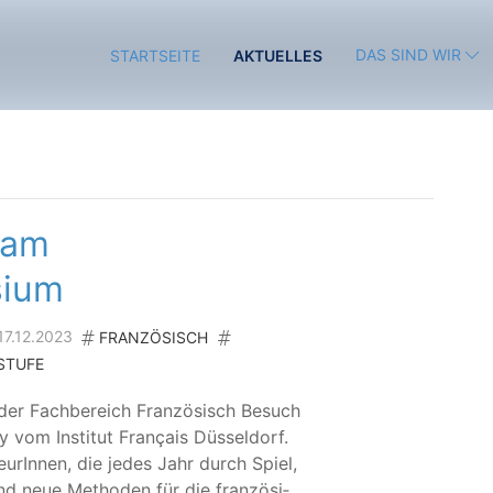
DAS SIND WIR
STARTSEITE
AKTUELLES
 am
sium
 17.12.2023
FRANZÖSISCH
STUFE
r Fach­be­reich Fran­zö­sisch Besuch
y vom Insti­tut Fran­çais Düs­sel­dorf.
eu­rIn­nen, die jedes Jahr durch Spiel,
 neue Metho­den für die fran­zö­si­