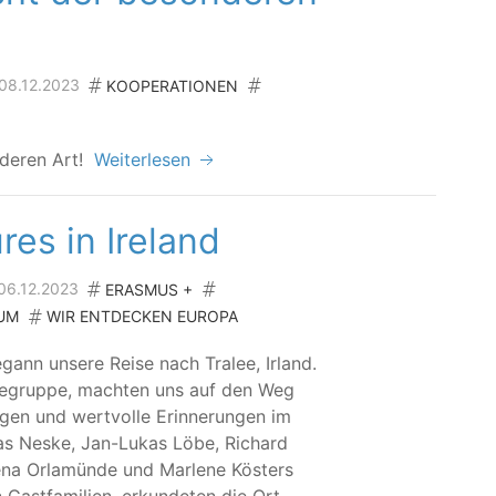
 08.12.2023
KOOPERATIONEN
n­de­ren Art!
Weiterlesen
es in Ireland
 06.12.2023
ERASMUS +
UM
WIR ENTDECKEN EUROPA
n unse­re Rei­se nach Tra­lee, Irland.
i­se­grup­pe, mach­ten uns auf den Weg
en und wert­vol­le Erin­ne­run­gen im
las Nes­ke, Jan-Lukas Löbe, Richard
na Orla­mün­de und Mar­le­ne Kös­ters