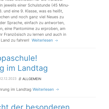
In jeweils einer Schul­stun­de (45 Minu­
 8. und eine 9. Klas­se, was es heißt,
e­chen und noch ganz viel Neu­es zu
der Spra­che, ein­fach zu ant­wor­ten,
en, eine Pan­to­mi­me zu erpro­ben, am
r Fran­zö­sisch zu ler­nen und auch in
ges Land zu fahren!
Weiterlesen
opaschule!
g im Landtag
 12.12.2023
ALLGEMEIN
! Ehrung im Landtag
Weiterlesen
cht der besonderen