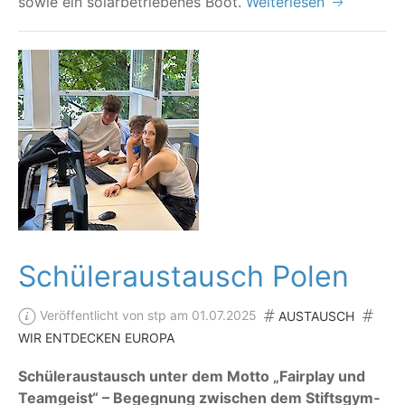
sowie ein solar­be­trie­be­nes Boot.
Weiterlesen
Schüleraustausch Polen
Veröffentlicht von stp am 01.07.2025
AUSTAUSCH
WIR ENTDECKEN EUROPA
Schü­ler­aus­tausch unter dem Mot­to
„
Fair­play und
Team­geist“ – Begeg­nung zwi­schen dem Stifts­gym­