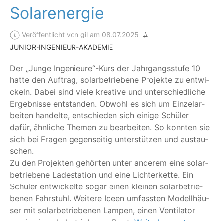
Solarenergie
Veröffentlicht von gil am 08.07.2025
JUNIOR-INGENIEUR-AKADEMIE
Der
„
Jun­ge Ingenieure“-Kurs der Jahr­gangs­stu­fe 10
hat­te den Auf­trag, solar­be­trie­be­ne Pro­jek­te zu ent­wi­
ckeln. Dabei sind vie­le krea­ti­ve und unter­schied­li­che
Ergeb­nis­se ent­stan­den. Obwohl es sich um Ein­zel­ar­
bei­ten han­del­te, ent­schie­den sich eini­ge Schü­ler
dafür, ähn­li­che The­men zu bear­bei­ten. So konn­ten sie
sich bei Fra­gen gegen­sei­tig unter­stüt­zen und aus­tau­
schen.
Zu den Pro­jek­ten gehör­ten unter ande­rem eine solar­
be­trie­be­ne Lade­sta­ti­on und eine Lich­ter­ket­te. Ein
Schü­ler ent­wi­ckel­te sogar einen klei­nen solar­be­trie­
be­nen Fahr­stuhl. Wei­te­re Ideen umfass­ten Modell­häu­
ser mit solar­be­trie­be­nen Lam­pen, einen Ven­ti­la­tor