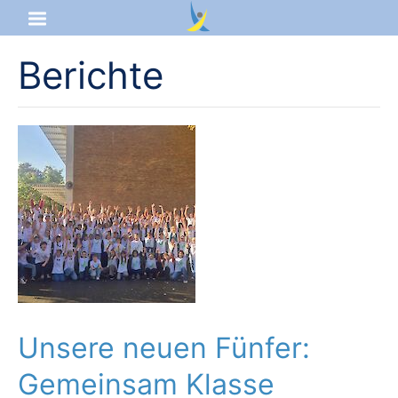
Berichte
Startseite
Aktuelles
Das sind wir
Lernangebot
Service & Infos
Unsere neuen Fünfer:
Gemeinsam Klasse