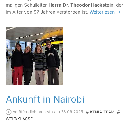
ma­li­gen Schul­lei­ter
Herrn Dr. Theo­dor Hack­stein
, der
im Alter von 97 Jah­ren ver­stor­ben ist.
Weiterlesen
Ankunft in Nairobi
Veröffentlicht von stp am 28.09.2025
KENIA-TEAM
WELT:KLASSE