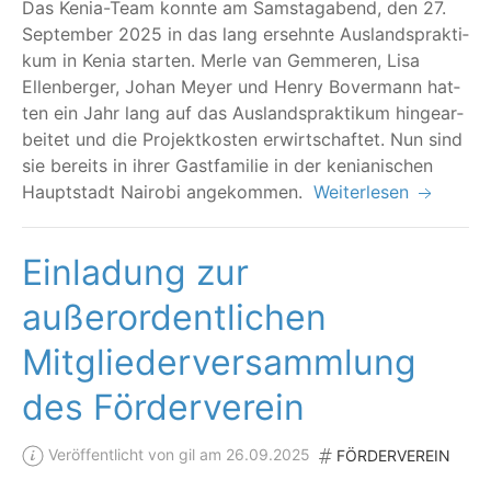
Das Kenia-Team konn­te am Sams­tag­abend, den 27.
Sep­tem­ber 2025 in das lang ersehn­te Aus­lands­prak­ti­
kum in Kenia star­ten. Mer­le van Gem­me­ren, Lisa
Ellen­ber­ger, Johan Mey­er und Hen­ry Bover­mann hat­
ten ein Jahr lang auf das Aus­lands­prak­ti­kum hin­ge­ar­
bei­tet und die Pro­jekt­kos­ten erwirt­schaf­tet. Nun sind
sie bereits in ihrer Gast­fa­mi­lie in der kenia­ni­schen
Haupt­stadt Nai­ro­bi angekommen.
Weiterlesen
Einladung zur
außerordentlichen
Mitgliederversammlung
des Förderverein
Veröffentlicht von gil am 26.09.2025
FÖRDERVEREIN