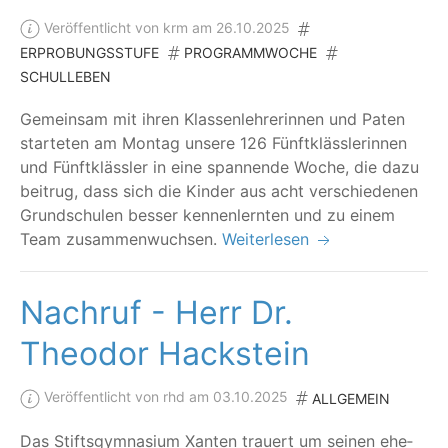
Veröffentlicht von krm am 26.10.2025
ERPROBUNGSSTUFE
PROGRAMMWOCHE
SCHULLEBEN
Gemein­sam mit ihren Klas­sen­leh­re­rin­nen und Paten
star­te­ten am Mon­tag unse­re 126 Fünft­kläss­le­rin­nen
und Fünft­kläss­ler in eine span­nen­de Woche, die dazu
bei­trug, dass sich die Kin­der aus acht ver­schie­de­nen
Grund­schu­len bes­ser ken­nen­lern­ten und zu einem
Team zusammenwuchsen.
Weiterlesen
Nachruf - Herr Dr.
Theodor Hackstein
Veröffentlicht von rhd am 03.10.2025
ALLGEMEIN
Das Stifts­gym­na­si­um Xan­ten trau­ert um sei­nen ehe­