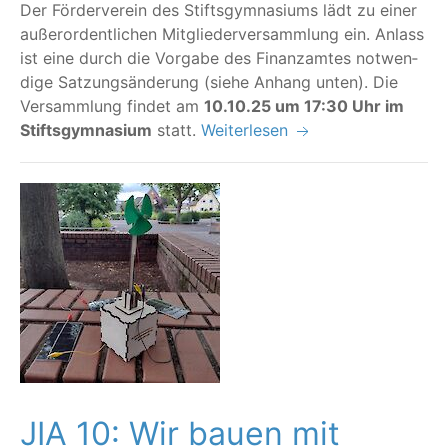
Der För­der­ver­ein des Stifts­gym­na­si­ums lädt zu einer
außer­or­dent­li­chen Mit­glie­der­ver­samm­lung ein. Anlass
ist eine durch die Vor­ga­be des Finanz­am­tes not­wen­
di­ge Sat­zungs­än­de­rung (sie­he Anhang unten). Die
Ver­samm­lung fin­det am
10.10.25 um 17:30 Uhr im
Stifts­gym­na­si­um
statt.
Weiterlesen
JIA 10: Wir bauen mit