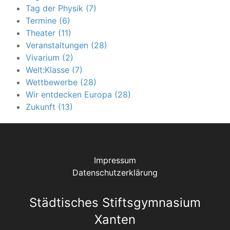
Tag der Physik (7)
Termine (6)
Theater (11)
Veranstaltungen (28)
Vivarium (2)
Welt:Klasse (7)
Wettbewerbe (28)
Wir entdecken Europa (28)
Zukunft (13)
Impressum
Datenschutzerklärung
Städtisches Stiftsgymnasium
Xanten