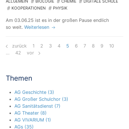
ALLGEMEIN
BIOLOGIE
CHEMIE
DIGITALE SCHULE
KOOPERATIONEN
PHYSIK
Am 03.06.25 ist es in der gro­ßen Pau­se end­lich
so weit.
Weiterlesen
zurück
1
2
3
4
5
6
7
8
9
10
…
42
vor
Themen
AG Geschichte (3)
AG Großer Schulchor (3)
AG Sanitätsdienst (7)
AG Theater (8)
AG VIVARIUM (1)
AGs (35)