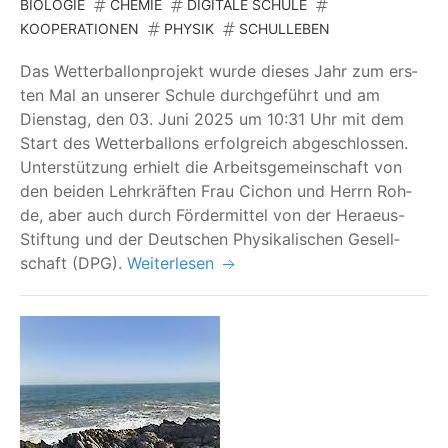
BIOLOGIE
CHEMIE
DIGITALE SCHULE
KOOPERATIONEN
PHYSIK
SCHULLEBEN
Das Wet­ter­bal­lon­pro­jekt wur­de die­ses Jahr zum ers­
ten Mal an unse­rer Schu­le durch­ge­führt und am
Diens­tag, den 03. Juni 2025 um 10:31 Uhr mit dem
Start des Wet­ter­bal­lons erfolg­reich abge­schlos­sen.
Unter­stüt­zung erhielt die Arbeits­ge­mein­schaft von
den bei­den Lehr­kräf­ten Frau Cichon und Herrn Roh­
de, aber auch durch För­der­mit­tel von der Heraeus-
Stif­tung und der Deut­schen Phy­si­ka­li­schen Gesell­
schaft (DPG).
Weiterlesen