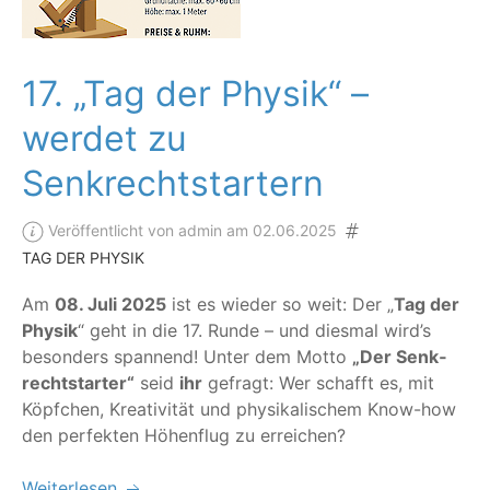
17. „Tag der Physik“ –
werdet zu
Senkrechtstartern
Veröffentlicht von admin am 02.06.2025
TAG DER PHYSIK
Am
08. Juli 2025
ist es wie­der so weit: Der
„
Tag der
Phy­sik
“ geht in die 17. Run­de – und dies­mal wird’s
beson­ders span­nend! Unter dem Mot­to
„
Der Senk­
recht­star­ter“
seid
ihr
gefragt: Wer schafft es, mit
Köpf­chen, Krea­ti­vi­tät und phy­si­ka­li­schem Know-how
den per­fek­ten Höhen­flug zu erreichen?
Weiterlesen