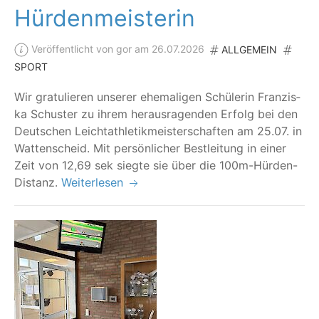
Hürdenmeisterin
Veröffentlicht von gor am 26.07.2026
ALLGEMEIN
SPORT
Wir gra­tu­lie­ren unse­rer ehe­ma­li­gen Schü­le­rin Fran­zis­
ka Schus­ter zu ihrem her­aus­ra­gen­den Erfolg bei den
Deut­schen Leicht­ath­le­tik­meis­ter­schaf­ten am 25.07. in
Wat­ten­scheid. Mit per­sön­li­cher Best­lei­tung in einer
Zeit von 12,69 sek sieg­te sie über die 100m-Hürden-
Distanz.
Weiterlesen