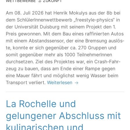
WETTBEWERBE
ZUKUNFT
Am 08. Juli 2026 hat Hen­rik Moku­lys aus der 8b bei
dem Schlü­le­rIn­nen­wett­be­werb
„
free­style-phy­sics“ in
der Uni­ver­si­tät Duis­burg mit sei­nem Pro­jekt den 1.
Preis gewon­nen. Mit dem Bau eines raf­fi­nier­ten Autos
mit einem Abstands­sen­sor, der eine Brem­sung aus­lös­
te, konn­te er sich gegen­über ca. 270 Grup­pen und
somit gegen­über mehr als 1000 Teil­neh­me­rIn­nen
durch­set­zen. Ziel des Pro­jek­tes war, ein Crash-Fahr­
zeug zu bau­en, dass am Ende einer Ram­pe gegen
eine Mau­er fährt und mög­lichst wenig Was­ser beim
Trans­port verliert.
Weiterlesen
La Rochelle und
gelungener Abschluss mit
kulinarischen und