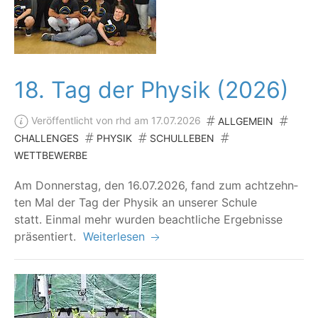
18. Tag der Physik (2026)
Veröffentlicht von rhd am 17.07.2026
ALLGEMEIN
CHALLENGES
PHYSIK
SCHULLEBEN
WETTBEWERBE
Am Don­ners­tag, den 16.07.2026, fand zum acht­zehn­
ten Mal der Tag der Phy­sik an unse­rer Schu­le
statt. Ein­mal mehr wur­den beacht­li­che Ergeb­nis­se
präsentiert.
Weiterlesen