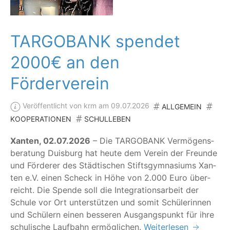
TARGOBANK spendet
2000€ an den
Förderverein
Veröffentlicht von krm am 09.07.2026
ALLGEMEIN
KOOPERATIONEN
SCHULLEBEN
Xan­ten, 02.07.2026
– Die TARG­OBANK Ver­mö­gens­
be­ra­tung Duis­burg hat heu­te dem Ver­ein der Freun­de
und För­de­rer des Städ­ti­schen Stifts­gym­na­si­ums Xan­
ten e.V. einen Scheck in Höhe von 2.000 Euro über­
reicht. Die Spen­de soll die Inte­gra­ti­ons­ar­beit der
Schu­le vor Ort unter­stüt­zen und somit Schü­le­rin­nen
und Schü­lern einen bes­se­ren Aus­gangs­punkt für ihre
schu­li­sche Lauf­bahn ermöglichen.
Weiterlesen