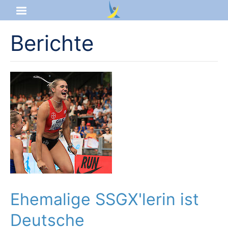
Berichte
Startseite
Aktuelles
Das sind wir
Lernangebot
Service & Infos
Ehemalige SSGX'lerin ist
Deutsche