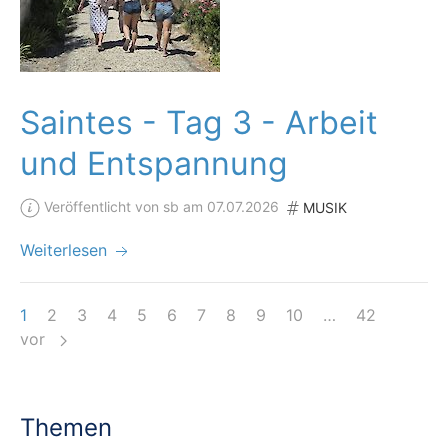
Saintes - Tag 3 - Arbeit
und Entspannung
Veröffentlicht von sb am 07.07.2026
MUSIK
Weiterlesen
1
2
3
4
5
6
7
8
9
10
…
42
vor
Themen