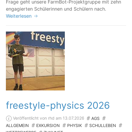
Fra­ge geht unse­re Farm­Bot-Pro­jekt­grup­pe mit zehn
enga­gier­ten Schü­le­rin­nen und Schü­lern nach.
Weiterlesen
freestyle-physics 2026
Veröffentlicht von rhd am 13.07.2026
AGS
ALLGEMEIN
EXKURSION
PHYSIK
SCHULLEBEN