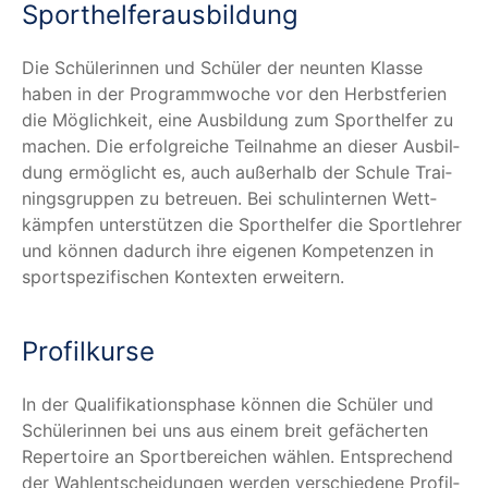
Sport­hel­fer­aus­bil­dung
Die Schü­le­rin­nen und Schü­ler der neun­ten Klas­se
haben in der Pro­gramm­wo­che vor den Herbst­fe­ri­en
die Mög­lich­keit, eine Aus­bil­dung zum Sport­hel­fer zu
machen. Die erfolg­rei­che Teil­nah­me an die­ser Aus­bil­
dung ermög­licht es, auch außer­halb der Schu­le Trai­
nings­grup­pen zu betreu­en. Bei schul­in­ter­nen Wett­
kämp­fen unter­stüt­zen die Sport­hel­fer die Sport­leh­rer
und kön­nen dadurch ihre eige­nen Kom­pe­ten­zen in
sport­spe­zi­fi­schen Kon­tex­ten erweitern.
Pro­fil­kur­se
In der Qua­li­fi­ka­ti­ons­pha­se kön­nen die Schü­ler und
Schü­le­rin­nen bei uns aus einem breit gefä­cher­ten
Reper­toire an Sport­be­rei­chen wäh­len. Ent­spre­chend
der Wahl­ent­schei­dun­gen wer­den ver­schie­de­ne Pro­fil­