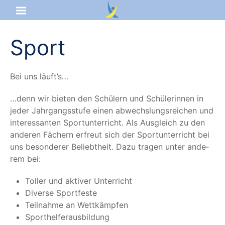
Startseite
Sport
Aktuelles
Bei uns läuft’s…
Das sind wir
…denn wir bie­ten den Schü­lern und Schü­le­rin­nen in
jeder Jahr­gangs­stu­fe einen abwechs­lungs­rei­chen und
Lernangebot
inter­es­san­ten Sport­un­ter­richt. Als Aus­gleich zu den
ande­ren Fächern erfreut sich der Sport­un­ter­richt bei
Service & Infos
uns beson­de­rer Beliebt­heit. Dazu tra­gen unter ande­
rem bei:
Tol­ler und akti­ver Unterricht
Diver­se Sportfeste
Teil­nah­me an Wettkämpfen
Sport­hel­fer­aus­bil­dung