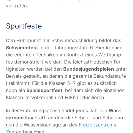
vertreten.
Sport­fes­te
Den Höhe­punkt der Schwimm­aus­bil­dung bil­det das
Schwimm­fest
in der Jahr­gangs­stu­fe 6. Hier kön­nen
die erlern­ten Tech­ni­ken im Kon­text eines Wett­kamp­
fes demons­triert wer­den. Die leicht­ath­le­ti­schen Fer­
tig­kei­ten wer­den bei den
Bun­des­ju­gend­spie­len
unter
Beweis gestellt, an denen die gesam­te Sekun­dar­stu­fe
I teil­nimmt. Für die Klas­sen 5 – 7 gibt es zusätz­lich
noch ein
Spie­le­sport­fest
, bei dem sich die ein­zel­nen
Klas­sen im Völ­ker­ball und Fuß­ball duellieren.
In der Ein­füh­rungs­pha­se fin­det jedes Jahr ein
Was­
ser­sport­tag
statt, an dem die Schü­ler und Schü­le­rin­
nen die Was­ser­ski­an­la­ge an des
Frei­zeit­zen­trums
Xan­ten
besuchen.