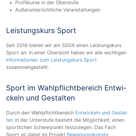
Pro­fil­kur­se in der Oberstufe
Außer­un­ter­richt­li­che Veranstaltungen
Leis­tungs­kurs Sport
Seit 2019 bie­ten wir am SSGX einen Leis­tungs­kurs
Sport an. In einer Über­sicht haben wir alle wich­ti­gen
Infor­ma­tio­nen zum Leis­tungs­kurs Sport
zusammengestellt.
Sport im Wahl­pflicht­be­reich Ent­wi­
ckeln und Gestalten
Durch den Wahl­pflicht­be­reich
Ent­wi­ckeln und Gestal­
ten
in der Unter­stu­fe besteht die Mög­lich­keit, einen
sport­li­chen Schwer­punkt fest­zu­le­gen. Das Fach
Sport ist dabei im Pro­jekt
Bewe­gungs­küns­te