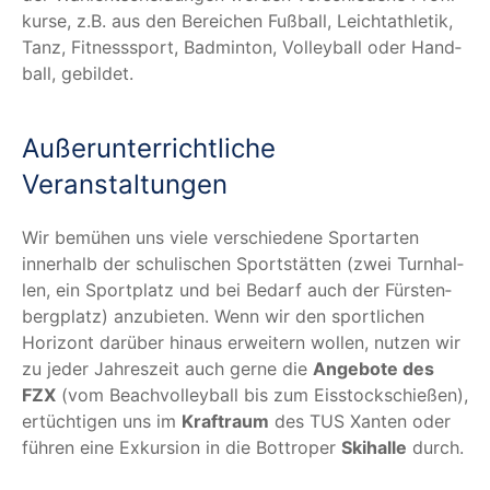
kur­se, z.B. aus den Berei­chen Fuß­ball, Leicht­ath­le­tik,
Tanz, Fit­ness­sport, Bad­min­ton, Vol­ley­ball oder Hand­
ball, gebildet.
Außer­un­ter­richt­li­che
Veranstaltungen
Wir bemü­hen uns vie­le ver­schie­de­ne Sport­ar­ten
inner­halb der schu­li­schen Sport­stät­ten (zwei Turn­hal­
len, ein Sport­platz und bei Bedarf auch der Fürs­ten­
berg­platz) anzu­bie­ten. Wenn wir den sport­li­chen
Hori­zont dar­über hin­aus erwei­tern wol­len, nut­zen wir
zu jeder Jah­res­zeit auch ger­ne die
Ange­bo­te des
FZX
(vom Beach­vol­ley­ball bis zum Eis­stock­schie­ßen),
ertüch­ti­gen uns im
Kraft­raum
des TUS Xan­ten oder
füh­ren eine Exkur­si­on in die Bot­tro­per
Ski­hal­le
durch.