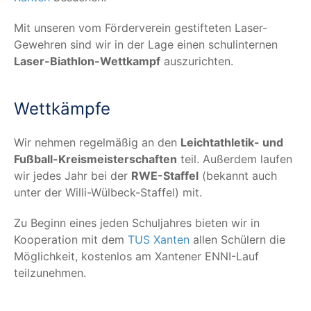
Mit unse­ren vom För­der­ver­ein gestif­te­ten Laser-
Geweh­ren sind wir in der Lage einen schul­in­ter­nen
Laser-Biath­lon-Wett­kampf
auszurichten.
Wett­kämp­fe
Wir neh­men regel­mä­ßig an den
Leicht­ath­le­tik- und
Fuß­ball-Kreis­meis­ter­schaf­ten
teil. Außer­dem lau­fen
wir jedes Jahr bei der
RWE-Staf­fel
(bekannt auch
unter der Wil­li-Wül­beck-Staf­fel) mit.
Zu Beginn eines jeden Schul­jah­res bie­ten wir in
Koope­ra­ti­on mit dem
TUS Xan­ten
allen Schü­lern die
Mög­lich­keit, kos­ten­los am Xan­te­ner ENNI-Lauf
teilzunehmen.