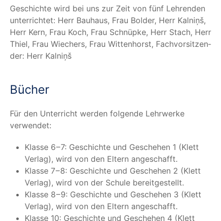
Geschich­te wird bei uns zur Zeit von fünf Leh­ren­den
unter­rich­tet: Herr Bau­haus, Frau Bol­der, Herr Kal­niņš,
Herr Kern, Frau Koch, Frau Schnüp­ke, Herr Stach, Herr
Thiel, Frau Wie­chers, Frau Wit­ten­horst, Fach­vor­sit­zen­
der: Herr Kalniņš
Bücher
Für den Unter­richt wer­den fol­gen­de Lehr­wer­ke
verwendet:
Klas­se 6 – 7: Geschich­te und Gesche­hen 1 (Klett
Ver­lag), wird von den Eltern angeschafft.
Klas­se 7 – 8: Geschich­te und Gesche­hen 2 (Klett
Ver­lag), wird von der Schu­le bereitgestellt.
Klas­se 8 – 9: Geschich­te und Gesche­hen 3 (Klett
Ver­lag), wird von den Eltern angeschafft.
Klas­se 10: Geschich­te und Gesche­hen 4 (Klett