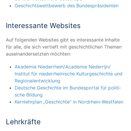
Geschichts­wett­be­werb des Bundespräsidenten
Inter­es­san­te Websites
Auf fol­gen­den Web­sites gibt es inter­es­san­te Inhal­te
für alle, die sich ver­tieft mit geschicht­li­chen The­men
aus­ein­an­der­setz­ten möchten:
Aka­de­mie Niederrhein/​Academie Nederrijn/​
Institut für nie­der­rhei­ni­sche Kul­tur­ge­schich­te und
Regionalentwicklung
Deut­sche Geschich­te im Bun­des­por­tal für poli­ti­
sche Bildung
Kern­lehr­plan
„
Geschich­te“ in Nordrhein-Westfalen
Lehr­kräf­te