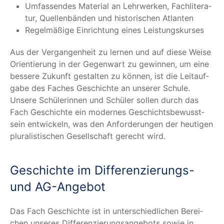
Umfas­sen­des Mate­ri­al an Lehr­wer­ken, Fach­li­te­ra­
tur, Quel­len­bän­den und his­to­ri­schen Atlanten
Regel­mä­ßi­ge Ein­rich­tung eines Leistungskurses
Aus der Ver­gan­gen­heit zu ler­nen und auf die­se Wei­se
Ori­en­tie­rung in der Gegen­wart zu gewin­nen, um eine
bes­se­re Zukunft gestal­ten zu kön­nen, ist die Leit­auf­
ga­be des Faches Geschich­te an unse­rer Schu­le.
Unse­re Schü­le­rin­nen und Schü­ler sol­len durch das
Fach Geschich­te ein moder­nes Geschichts­be­wusst­
sein ent­wi­ckeln, was den Anfor­de­run­gen der heu­ti­gen
plu­ra­lis­ti­schen Gesell­schaft gerecht wird.
Geschich­te im Dif­fe­ren­zie­rungs-
und AG-Angebot
Das Fach Geschich­te ist in unter­schied­li­chen Berei­
chen unse­res Dif­fe­ren­zie­rungs­an­ge­bots sowie in