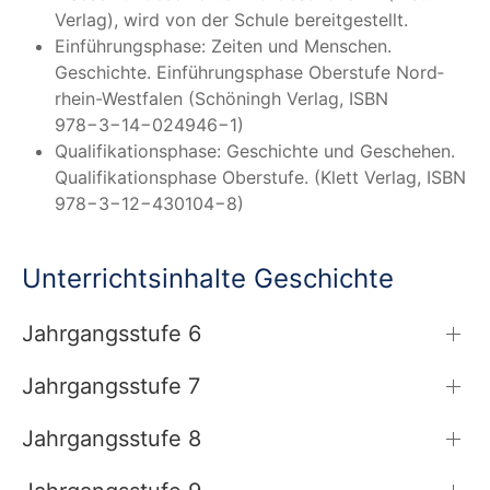
Ver­lag), wird von der Schu­le bereitgestellt.
Ein­füh­rungs­pha­se: Zei­ten und Men­schen.
Geschich­te. Ein­füh­rungs­pha­se Ober­stu­fe Nord­
rhein-West­fa­len (Schö­ningh Ver­lag, ISBN
978−3−14−024946−1)
Qua­li­fi­ka­ti­ons­pha­se: Geschich­te und Gesche­hen.
Qua­li­fi­ka­ti­ons­pha­se Ober­stu­fe. (Klett Ver­lag, ISBN
978−3−12−430104−8)
Unterrichtsinhalte Geschichte
Jahrgangsstufe 6
Jahrgangsstufe 7
Jahrgangsstufe 8