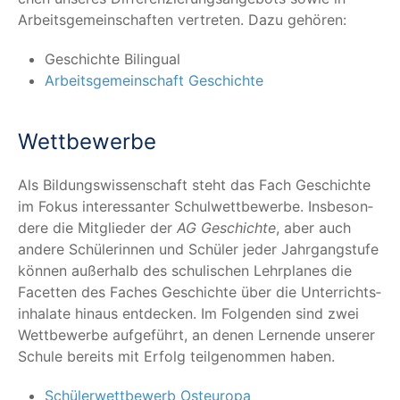
Arbeits­ge­mein­schaf­ten ver­tre­ten. Dazu gehören:
Geschich­te Bilingual
Arbeits­ge­mein­schaft Geschichte
Wett­be­wer­be
Als Bil­dungs­wis­sen­schaft steht das Fach Geschich­te
im Fokus inter­es­san­ter Schul­wett­be­wer­be. Ins­be­son­
de­re die Mit­glie­der der
AG Geschich­te
, aber auch
ande­re Schü­le­rin­nen und Schü­ler jeder Jahr­gang­stu­fe
kön­nen außer­halb des schu­li­schen Lehr­pla­nes die
Facet­ten des Faches Geschich­te über die Unter­richts­
in­ha­la­te hin­aus ent­de­cken. Im Fol­gen­den sind zwei
Wett­be­wer­be auf­ge­führt, an denen Ler­nen­de unse­rer
Schu­le bereits mit Erfolg teil­ge­nom­men haben.
Schü­ler­wett­be­werb Osteuropa