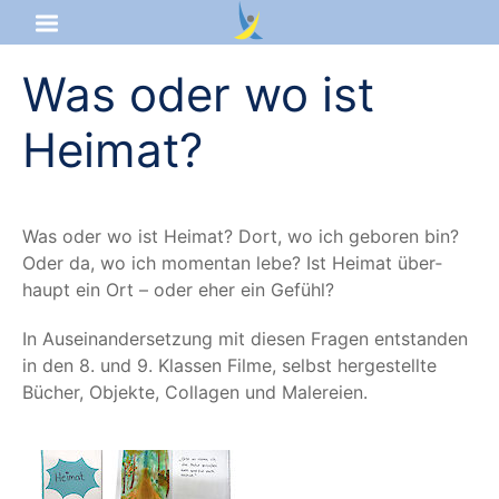
Was oder wo ist
Startseite
Heimat?
Aktuelles
Das sind wir
Was oder wo ist Hei­mat? Dort, wo ich gebo­ren bin?
Lernangebot
Oder da, wo ich momen­tan lebe? Ist Hei­mat über­
haupt ein Ort – oder eher ein Gefühl?
Service & Infos
In Aus­ein­an­der­set­zung mit die­sen Fra­gen ent­stan­den
in den 8. und 9. Klas­sen Fil­me, selbst her­ge­stell­te
Bücher, Objek­te, Col­la­gen und Malereien.