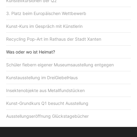
Kunstexkursionen der Q2
3. Platz beim Europäischen Wettbewerb
Kunst-Kurs im Gespräch mit Künstlerin
Recycling Pop-Art im Rathaus der Stadt Xanten
Was oder wo ist Heimat?
Schüler fiebern eigener Museumsaustellung entgegen
Kunstausstellung im DreiGiebelHaus
Insektenobjekte aus Metallfundstücken
Kunst-Grundkurs Q1 besucht Ausstellung
Ausstellungseröffnung Glückstagebücher