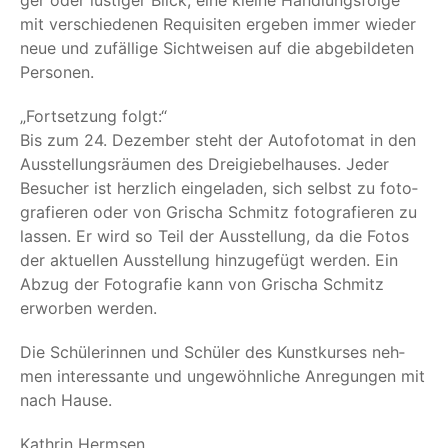
ger oder lus­ti­ger Blick, eine klei­ne Hand­lungs­fol­ge
mit ver­schie­de­nen Requi­si­ten erge­ben immer wie­der
neue und zufäl­li­ge Sicht­wei­sen auf die abge­bil­de­ten
Personen.
„
Fort­set­zung folgt:“
Bis zum 24. Dezem­ber steht der Auto­fo­to­mat in den
Aus­stel­lungs­räu­men des Drei­gie­bel­hau­ses. Jeder
Besu­cher ist herz­lich ein­ge­la­den, sich selbst zu foto­
gra­fie­ren oder von Gri­scha Schmitz foto­gra­fie­ren zu
las­sen. Er wird so Teil der Aus­stel­lung, da die Fotos
der aktu­el­len Aus­stel­lung hin­zu­ge­fügt wer­den. Ein
Abzug der Foto­gra­fie kann von Gri­scha Schmitz
erwor­ben werden.
Die Schü­le­rin­nen und Schü­ler des Kunst­kur­ses neh­
men inter­es­san­te und unge­wöhn­li­che Anre­gun­gen mit
nach Hause.
Kath­rin Hermsen