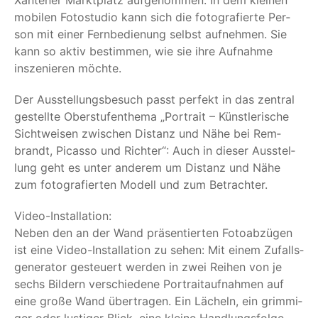
Xan­te­ner Markt­platz auf­ge­nom­men. In dem klei­nen
mobi­len Foto­stu­dio kann sich die foto­gra­fier­te Per­
son mit einer Fern­be­die­nung selbst auf­neh­men. Sie
kann so aktiv bestim­men, wie sie ihre Auf­nah­me
insze­nie­ren möchte.
Der Aus­stel­lungs­be­such passt per­fekt in das zen­tral
gestell­te Ober­stu­fen­the­ma
„
Por­trait – Künst­le­ri­sche
Sicht­wei­sen zwi­schen Distanz und Nähe bei Rem­
brandt, Picas­so und Rich­ter“: Auch in die­ser Aus­stel­
lung geht es unter ande­rem um Distanz und Nähe
zum foto­gra­fier­ten Modell und zum Betrachter.
Video-Instal­la­ti­on:
Neben den an der Wand prä­sen­tier­ten Foto­ab­zü­gen
ist eine Video-Instal­la­ti­on zu sehen: Mit einem Zufalls­
ge­nera­tor gesteu­ert wer­den in zwei Rei­hen von je
sechs Bil­dern ver­schie­de­ne Por­trait­auf­nah­men auf
eine gro­ße Wand über­tra­gen. Ein Lächeln, ein grim­mi­