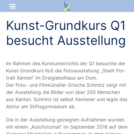
Kunst-Grundkurs Q1
Startseite
besucht Ausstellung
Aktuelles
Das sind wir
Im Rah­men des Kunst­un­ter­richts der Q1 besuch­te der
Lernangebot
Kunst-Grund­kurs Ku5 die Foto­aus­stel­lung
„
Stadt Por­
trait Xan­ten“ im Drei­gie­bel­haus am Dom.
Der Foto- und Film­künst­ler Gri­scha Schmitz zeigt mit
Service & Infos
der Aus­stel­lung die Bil­der von über 200 Men­schen
aus Xan­ten. Schmitz ist selbst Xan­te­ner und leg­te das
Abitur am Stifts­gym­na­si­um ab.
Die in der Aus­stel­lung gezeig­ten Auf­nah­men wur­den
mit einem
„
Auto­fo­to­mat“ im Sep­tem­ber 2016 auf dem