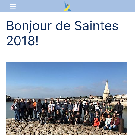
Bonjour de Saintes
Startseite
2018!
Aktuelles
Das sind wir
Lernangebot
Service & Infos