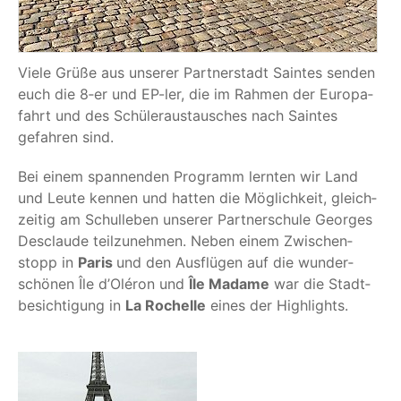
Vie­le Grü­ße aus unse­rer Part­ner­stadt Sain­tes sen­den
euch die 8‑er und EP-ler, die im Rah­men der Euro­pa­
fahrt und des Schü­ler­aus­tau­sches nach Sain­tes
gefah­ren sind.
Bei einem span­nen­den Pro­gramm lern­ten wir Land
und Leu­te ken­nen und hat­ten die Mög­lich­keit, gleich­
zei­tig am Schul­le­ben unse­rer Part­ner­schu­le Geor­ges
Des­clau­de teil­zu­neh­men. Neben einem Zwi­schen­
stopp in
Paris
und den Aus­flü­gen auf die wun­der­
schö­nen Île d’Oléron und
Île Madame
war die Stadt­
be­sich­ti­gung in
La Rochel­le
eines der Highlights.