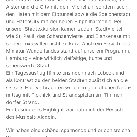
Als­ter und die City mit dem Michel an, son­dern auch
den Hafen mit dem Elb­tun­nel sowie die Spei­cher­stadt
und Hafen­Ci­ty mit der neu­en Elb­phil­har­mo­nie. Bei
unse­rer Stadt­ex­kur­si­on kamen zudem Stadt­vier­tel
wie St. Pau­li, das Schan­zen­vier­tel und Blan­ke­ne­se mit
sei­nen Luxus­vil­len nicht zu kurz. Auch ein Besuch des
Minia­tur Wun­der­lan­des stand auf unse­rem Programm.
Ham­burg – eine wirk­lich viel­fäl­ti­ge, bun­te und
sehens­wer­te Stadt.
Ein Tages­aus­flug führ­te uns noch nach Lübeck und
als Kon­trast zu den bei­den Städ­ten zusätz­lich an die
Ost­see. Hier ver­brach­ten wir einen gemüt­li­chen Nach­
mit­tag mit Pick­nick und Strand­spie­len am Tim­men­
dor­fer Strand.
Ein beson­de­res High­light war natür­lich der Besuch
des Musi­cals Aladdin.
Wir haben eine schö­ne, span­nen­de und erleb­nis­rei­che