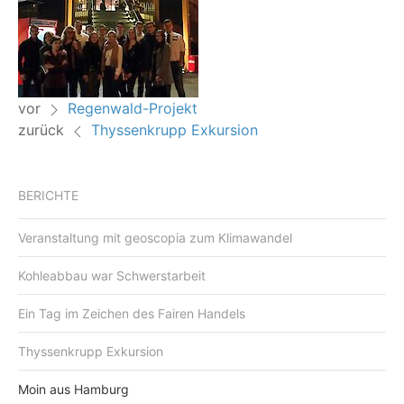
vor
Regenwald-Projekt
zurück
Thyssenkrupp Exkursion
BERICHTE
Veranstaltung mit geoscopia zum Klimawandel
Kohleabbau war Schwerstarbeit
Ein Tag im Zeichen des Fairen Handels
Thyssenkrupp Exkursion
Moin aus Hamburg