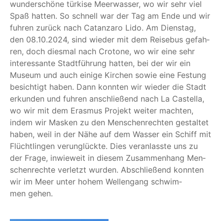
wun­der­schö­ne tür­ki­se Meer­was­ser, wo wir sehr viel
Spaß hat­ten. So schnell war der Tag am Ende und wir
fuh­ren zurück nach Catanza­ro Lido. Am Diens­tag,
den 08.10.2024, sind wie­der mit dem Rei­se­bus gefah­
ren, doch dies­mal nach Cro­to­ne, wo wir eine sehr
inter­es­san­te Stadt­füh­rung hat­ten, bei der wir ein
Muse­um und auch eini­ge Kir­chen sowie eine Fes­tung
besich­tigt haben. Dann konn­ten wir wie­der die Stadt
erkun­den und fuh­ren anschlie­ßend nach La Cas­tel­la,
wo wir mit dem Eras­mus Pro­jekt wei­ter mach­ten,
indem wir Mas­ken zu den Men­schen­rech­ten gestal­tet
haben, weil in der Nähe auf dem Was­ser ein Schiff mit
Flücht­lin­gen ver­un­glück­te. Dies ver­an­lass­te uns zu
der Fra­ge, inwie­weit in die­sem Zusam­men­hang Men­
schen­rech­te ver­letzt wur­den. Abschlie­ßend konn­ten
wir im Meer unter hohem Wel­len­gang schwim­
men gehen.