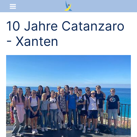
10 Jahre Catanzaro
Startseite
- Xanten
Aktuelles
Das sind wir
Lernangebot
Service & Infos