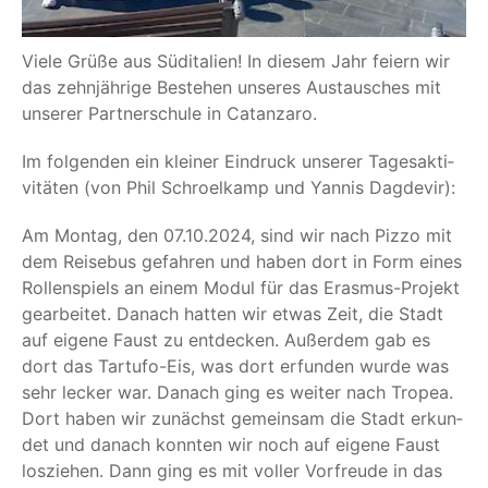
Vie­le Grü­ße aus Süd­ita­li­en! In die­sem Jahr fei­ern wir
das zehn­jäh­ri­ge Bestehen unse­res Aus­tau­sches mit
unse­rer Part­ner­schu­le in Catanzaro.
Im fol­gen­den ein klei­ner Ein­druck unse­rer Tages­ak­ti­
vi­tä­ten (von Phil Schroel­kamp und Yan­nis Dagdevir):
Am Mon­tag, den 07.10.2024, sind wir nach Piz­zo mit
dem Rei­se­bus gefah­ren und haben dort in Form eines
Rol­len­spiels an einem Modul für das Eras­mus-Pro­jekt
gear­bei­tet. Danach hat­ten wir etwas Zeit, die Stadt
auf eige­ne Faust zu ent­de­cken. Außer­dem gab es
dort das Tartu­fo-Eis, was dort erfun­den wur­de was
sehr lecker war. Danach ging es wei­ter nach Tro­pea.
Dort haben wir zunächst gemein­sam die Stadt erkun­
det und danach konn­ten wir noch auf eige­ne Faust
los­zie­hen. Dann ging es mit vol­ler Vor­freu­de in das