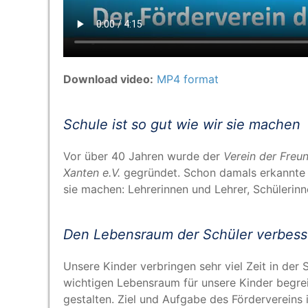
Download video:
MP4 format
Schu­le ist so gut wie wir sie machen
Vor über 40 Jah­ren wur­de der
Ver­ein der Freun
Xan­ten e.V.
gegrün­det. Schon damals erkann­te ma
sie machen: Leh­re­rin­nen und Leh­rer, Schü­le­rin
Den Lebens­raum der Schü­ler verbes
Unse­re Kin­der ver­brin­gen sehr viel Zeit in der 
wich­ti­gen Lebens­raum für unse­re Kin­der begrei
ge­stal­ten. Ziel und Auf­ga­be des För­der­ver­eins 