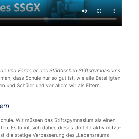
­de und För­de­rer des Städ­ti­schen Stifts­gym­na­si­ums
n, dass Schu­le nur so gut ist, wie alle Betei­lig­ten
­nen und Schü­ler und vor allem wir als Eltern.
sern
Schu­le. Wir müs­sen das Stifts­gym­na­si­um als einen
­fen. Es lohnt sich daher, die­ses Umfeld aktiv mit­zu­
ist die ste­ti­ge Ver­bes­se­rung des
„
Lebens­raums