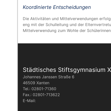
Koor­di­nier­te Entscheidungen
Die Akti­vi­tä­ten und Mit­tel­ver­wen­dun­gen erfo
eng mit der Schul­lei­tung und der Eltern­ver­tre­t
Mit­tel­ver­wen­dung zum Woh­le der Schü­le­rin­ne
Städtisches Stiftsgymnasium 
Johannes Janssen Straße 6
46509 Xanten
Tel.: 02801-71360
Fax.: 02801-713622
E-Mail: