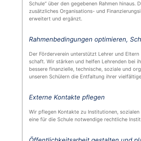
Schu­le“ über den gege­be­nen Rah­men hin­aus. Der 
zusätz­li­ches Orga­ni­sa­ti­ons- und Finan­zie­rungs
erwei­tert und ergänzt.
Rah­men­be­din­gun­gen opti­mie­ren, Schu
Der För­der­ver­ein unter­stützt Leh­rer und Elte
schaft. Wir stär­ken und hel­fen Leh­ren­den bei i
bes­se­re finan­zi­el­le, tech­ni­sche, sozia­le und o
unse­ren Schü­lern die Ent­fal­tung ihrer viel­fäl­ti­
Exter­ne Kon­tak­te pflegen
Wir pfle­gen Kon­tak­te zu Insti­tu­tio­nen, sozia­le
eine für die Schu­le not­wen­di­ge recht­li­che Insti­
Öffent­lich­keits­ar­beit gestal­ten und p