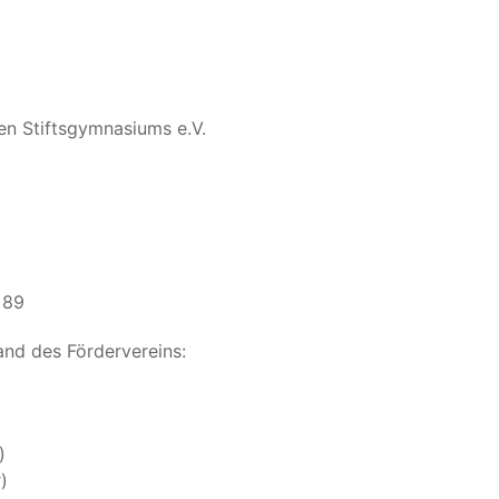
en Stifts­gym­na­si­ums e.V.
 89
tand des Fördervereins:
)
r)