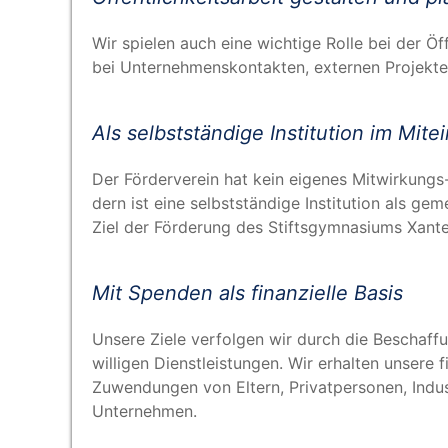
Wir spie­len auch eine wich­ti­ge Rol­le bei der Ö
bei Unter­neh­mens­kon­tak­ten, exter­nen Pro­jek­
Als selbst­stän­di­ge Insti­tu­ti­on im Mit
Der För­der­ver­ein hat kein eige­nes Mit­wir­kungs
dern ist eine selbst­stän­di­ge Insti­tu­ti­on als ge
Ziel der För­de­rung des Stifts­gym­na­si­ums Xant
Mit Spen­den als finan­zi­el­le Basis
Unse­re Zie­le ver­fol­gen wir durch die Beschaf­f
wil­li­gen Dienst­leis­tun­gen. Wir erhal­ten unse­re
Zuwen­dun­gen von Eltern, Pri­vat­per­so­nen, Indus
Unternehmen.