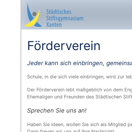
Förderverein
Startseite
Jeder kann sich ein­brin­gen, gemein­s
Aktuelles
Schu­le, in die sich vie­le ein­brin­gen, wird zur 
Das sind wir
Der För­der­ver­ein lebt maß­geb­lich von dem Enga
Ehe­ma­li­gen und Freun­den des Städ­ti­schen St
Lernangebot
Spre­chen Sie uns an!
Service & Infos
Haben Sie Ideen, wol­len Sie sich als Mit­glied p
Dann freu­en wir uns auf Ihre Nachricht!