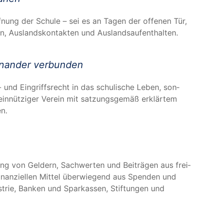
ff­nung der Schu­le – sei es an Tagen der offe­nen Tür,
ten, Aus­lands­kon­tak­ten und Auslandsaufenthalten.
­ein­an­der verbunden
- und Ein­griffs­recht in das schu­li­sche Leben, son­
mein­nüt­zi­ger Ver­ein mit sat­zungs­ge­mäß erklär­tem
en.
ung von Gel­dern, Sach­wer­ten und Bei­trä­gen aus frei­
 finan­zi­el­len Mit­tel über­wie­gend aus Spen­den und
­trie, Ban­ken und Spar­kas­sen, Stif­tun­gen und