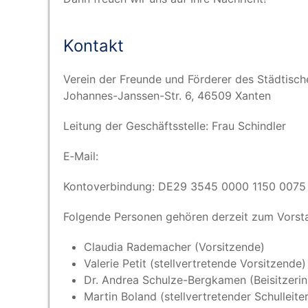
Kon­takt
Ver­ein der Freun­de und För­de­rer des Städ­ti­sch
Johan­nes-Jans­sen-Str. 6, 46509 Xanten
Lei­tung der Geschäfts­stel­le: Frau Schindler
E‑Mail:
Kon­to­ver­bin­dung: DE29 3545 0000 1150 0075
Fol­gen­de Per­so­nen gehö­ren der­zeit zum Vor­s
Clau­dia Rade­ma­cher (Vor­sit­zen­de)
Vale­rie Petit (stell­ver­tre­ten­de Vorsitzende)
Dr. Andrea Schul­ze-Berg­ka­men (Bei­sit­ze­rin
Mar­tin Bol­and (stell­ver­tre­ten­der Schulleite