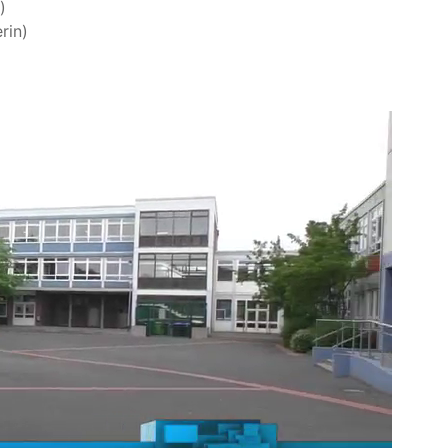
)
erin)