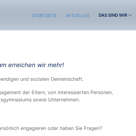
DAS SIND WIR
STARTSEITE
AKTUELLES
am errei­chen wir mehr!
leben­di­gen und sozia­len Gemeinschaft.
­ge­ment der Eltern, von inter­es­sier­ten Per­so­nen,
ifts­gym­na­si­ums sowie Unternehmen.
er­sön­lich enga­gie­ren oder haben Sie Fra­gen?