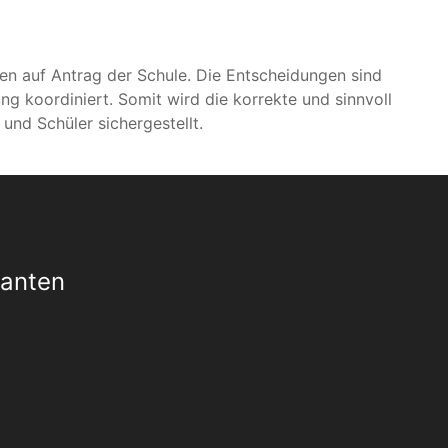
l­gen auf Antrag der Schu­le. Die Ent­schei­dun­gen sind
ung koor­di­niert. Somit wird die kor­rek­te und sinn­voll
n und Schü­ler sichergestellt.
Xanten