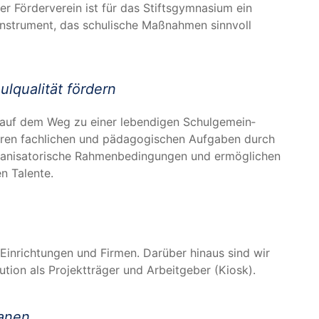
För­der­ver­ein ist für das Stifts­gym­na­si­um ein
­in­stru­ment, das schu­li­sche Maß­nah­men sinn­voll
l­qua­li­tät fördern
rn auf dem Weg zu einer leben­di­gen Schul­ge­mein­
hren fach­li­chen und päd­ago­gi­schen Auf­ga­ben durch
rga­ni­sa­to­ri­sche Rah­men­be­din­gun­gen und ermög­li­chen
gen Talente.
n Ein­rich­tun­gen und Fir­men. Dar­über hin­aus sind wir
tu­ti­on als Pro­jekt­trä­ger und Arbeit­ge­ber (Kiosk).
lanen