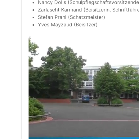
Nan­cy Dolls (Schul­pfleg­schafts­vor­sit­zen­de
Zar­lascht Kar­mand (Bei­sit­ze­rin, Schriftführ
Ste­fan Prahl (Schatz­meis­ter)
Yves May­zaud (Bei­sit­zer)