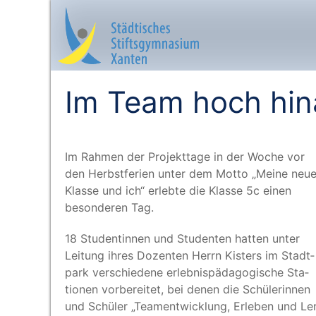
Im Team hoch hin
Startseite
Im Rah­men der Pro­jekt­ta­ge in der Woche vor
Aktuelles
den Herbst­fe­ri­en unter dem Mot­to
„
Mei­ne neu
Klas­se und ich“ erleb­te die Klas­se 5c einen
Das sind wir
beson­de­ren Tag.
Lernangebot
18 Stu­den­tin­nen und Stu­den­ten hat­ten unter
Lei­tung ihres Dozen­ten Herrn Kis­ters im Stadt­
park ver­schie­de­ne erleb­nis­päd­ago­gi­sche Sta­
Service & Infos
tio­nen vor­be­rei­tet, bei denen die Schü­le­rin­nen
und Schü­ler
„
Team­ent­wick­lung, Erle­ben und Le