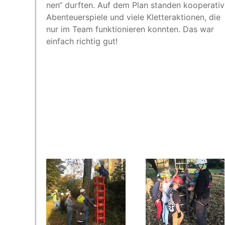
nen“ durf­ten. Auf dem Plan stan­den koope­ra­ti­
Aben­teu­er­spie­le und vie­le Klet­ter­ak­tio­nen, die
nur im Team funk­tio­nie­ren konn­ten. Das war
ein­fach rich­tig gut!