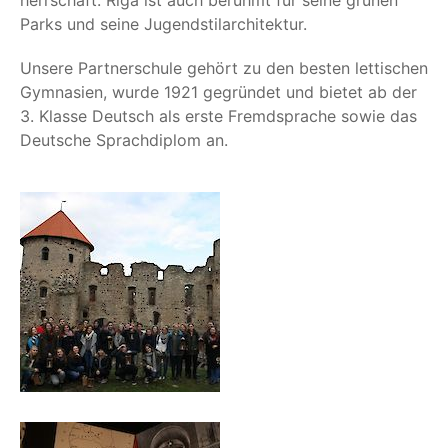
herr­schaft. Riga ist auch berühmt für sei­ne grü­nen
Parks und sei­ne Jugendstilarchitektur.
Unse­re Part­ner­schu­le gehört zu den bes­ten let­ti­schen
Gym­na­si­en, wur­de 1921 gegrün­det und bie­tet ab der
3. Klas­se Deutsch als ers­te Fremd­spra­che sowie das
Deut­sche Sprach­di­plom an.