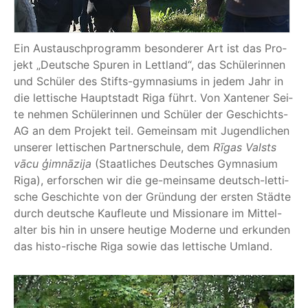
Ein Aus­tausch­pro­gramm beson­de­rer Art ist das Pro­
jekt
„
Deut­sche Spu­ren in Lett­land“, das Schü­le­rin­nen
und Schü­ler des Stifts-gym­na­si­ums in jedem Jahr in
die let­ti­sche Haupt­stadt Riga führt. Von Xan­te­ner Sei­
te neh­men Schü­le­rin­nen und Schü­ler der Geschichts-
AG an dem Pro­jekt teil. Gemein­sam mit Jugend­li­chen
unse­rer let­ti­schen Part­ner­schu­le, dem
Rīgas
Valsts
vācu
ģim­nā­zi­ja
(Staat­li­ches Deut­sches Gym­na­si­um
Riga), erfor­schen wir die ge-mein­sa­me deutsch-let­ti­
sche Geschich­te von der Grün­dung der ers­ten Städ­te
durch deut­sche Kauf­leu­te und Mis­sio­na­re im Mit­tel-
alter bis hin in unse­re heu­ti­ge Moder­ne und erkun­den
das his­to-rische Riga sowie das let­ti­sche Umland.