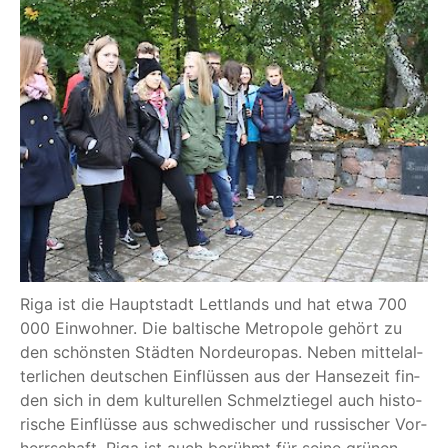
Riga ist die Haupt­stadt Lett­lands und hat etwa 700
000 Ein­woh­ner. Die bal­ti­sche Metro­po­le gehört zu
den schöns­ten Städ­ten Nord­eu­ro­pas. Neben mit­tel­al­
ter­li­chen deut­schen Ein­flüs­sen aus der Han­se­zeit fin­
den sich in dem kul­tu­rel­len Schmelz­tie­gel auch his­to­
ri­sche Ein­flüs­se aus schwe­di­scher und rus­si­scher Vor­