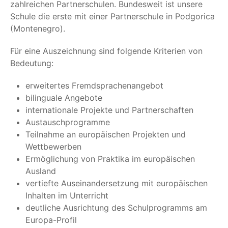
zahl­rei­chen Part­ner­schu­len. Bun­des­weit ist unse­re
Schu­le die ers­te mit einer Part­ner­schu­le in Pod­go­ri­ca
(Mon­te­ne­gro).
Für eine Aus­zeich­nung sind fol­gen­de Kri­te­ri­en von
Bedeutung:
erwei­ter­tes Fremdsprachenangebot
bilin­gua­le Angebote
inter­na­tio­na­le Pro­jek­te und Partnerschaften
Aus­tausch­pro­gram­me
Teil­nah­me an euro­päi­schen Pro­jek­ten und
Wettbewerben
Ermög­li­chung von Prak­ti­ka im euro­päi­schen
Ausland
ver­tief­te Aus­ein­an­der­set­zung mit euro­päi­schen
Inhal­ten im Unterricht
deut­li­che Aus­rich­tung des Schul­pro­gramms am
Europa-Profil