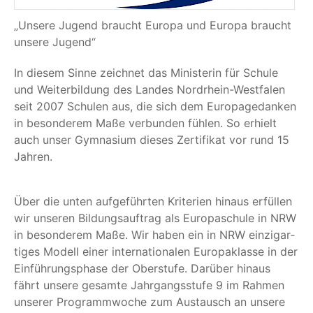
„
Unse­re Jugend braucht Euro­pa und Euro­pa braucht
unse­re Jugend“
In die­sem Sin­ne zeich­net das Minis­te­rin für Schu­le
und Wei­ter­bil­dung des Lan­des Nord­rhein-West­fa­len
seit 2007 Schu­len aus, die sich dem Euro­pa­ge­dan­ken
in beson­de­rem Maße ver­bun­den füh­len. So erhielt
auch unser Gym­na­si­um die­ses Zer­ti­fi­kat vor rund 15
Jahren.
Über die unten auf­ge­führ­ten Kri­te­ri­en hin­aus erfül­len
wir unse­ren Bil­dungs­auf­trag als Euro­pa­schu­le in NRW
in beson­de­rem Maße. Wir haben ein in NRW ein­zig­ar­
ti­ges Modell einer inter­na­tio­na­len Euro­pa­klas­se in der
Ein­füh­rungs­pha­se der Ober­stu­fe. Dar­über hin­aus
fährt unse­re gesam­te Jahr­gangs­stu­fe 9 im Rah­men
unse­rer Pro­gramm­wo­che zum Aus­tausch an unse­re